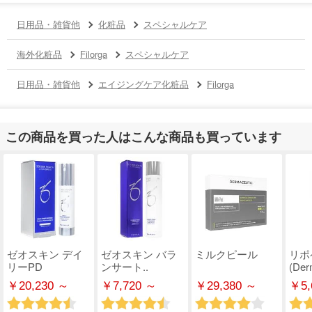
日用品・雑貨他
化粧品
スペシャルケア
海外化粧品
Filorga
スペシャルケア
日用品・雑貨他
エイジングケア化粧品
Filorga
この商品を買った人はこんな商品も買っています
ゼオスキン デイ
ゼオスキン バラ
ミルクピール
リポ
リーPD
ンサート..
(Derm
￥20,230 ～
￥7,720 ～
￥29,380 ～
￥5,