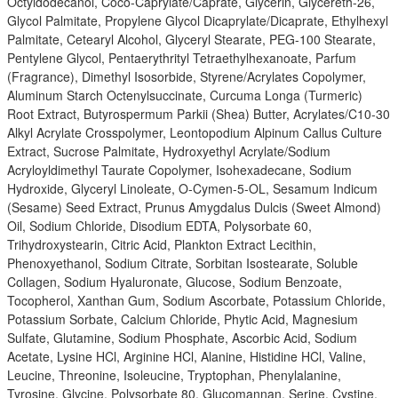
Octyldodecanol, Coco-Caprylate/Caprate, Glycerin, Glycereth-26,
Glycol Palmitate, Propylene Glycol Dicaprylate/Dicaprate, Ethylhexyl
Palmitate, Cetearyl Alcohol, Glyceryl Stearate, PEG-100 Stearate,
Pentylene Glycol, Pentaerythrityl Tetraethylhexanoate, Parfum
(Fragrance), Dimethyl Isosorbide, Styrene/Acrylates Copolymer,
Aluminum Starch Octenylsuccinate, Curcuma Longa (Turmeric)
Root Extract, Butyrospermum Parkii (Shea) Butter, Acrylates/C10-30
Alkyl Acrylate Crosspolymer, Leontopodium Alpinum Callus Culture
Extract, Sucrose Palmitate, Hydroxyethyl Acrylate/Sodium
Acryloyldimethyl Taurate Copolymer, Isohexadecane, Sodium
Hydroxide, Glyceryl Linoleate, O-Cymen-5-OL, Sesamum Indicum
(Sesame) Seed Extract, Prunus Amygdalus Dulcis (Sweet Almond)
Oil, Sodium Chloride, Disodium EDTA, Polysorbate 60,
Trihydroxystearin, Citric Acid, Plankton Extract Lecithin,
Phenoxyethanol, Sodium Citrate, Sorbitan Isostearate, Soluble
Collagen, Sodium Hyaluronate, Glucose, Sodium Benzoate,
Tocopherol, Xanthan Gum, Sodium Ascorbate, Potassium Chloride,
Potassium Sorbate, Calcium Chloride, Phytic Acid, Magnesium
Sulfate, Glutamine, Sodium Phosphate, Ascorbic Acid, Sodium
Acetate, Lysine HCl, Arginine HCl, Alanine, Histidine HCl, Valine,
Leucine, Threonine, Isoleucine, Tryptophan, Phenylalanine,
Tyrosine, Glycine, Polysorbate 80, Glucomannan, Serine, Cystine,