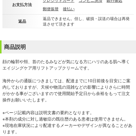
クレジットカード
コンビニ決済
銀行振込
お支払方法
郵便振替
後払い
返品できません。但し、破損・誤送の場合は再発
返品
送させて頂きます
商品説明
顔の輪郭や頬、首のたるみなどが気になる方にハリのある肌へ導く
エイジングケア用リフトアップクリームです。
海外からの通販につきましては、配達までに10日前後を目安にご案
内しておりますが、天候や物流の混雑などの影響によりさらに時間
がかかる事がございますので使用開始予定日から余裕をもって注文
操作お願いいたします。
※ページ記載内容は説明文書の要約となります。
※本剤の成分に対し過敏症の既往歴のある患者は使用できません。
※現地在庫状況により配達するメーカーやデザインが異なることがあ
ります。