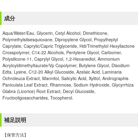
成分
Aqua/Water/Eau, Glycerin, Cetyl Alcohol, Dimethicone,
Polymethylsilsesquioxane, Dipropylene Glycol, Propylheptyl
Caprylate, Caprylic/Capric Triglyceride, Hdi/Trimethylol Hexyllactone
Crosspolymer, C14-22 Alcohols, Pentylene Glycol, Carbomer,
Polysilicone-11, Caprylyl Glycol, 1,2-Hexanediol, Ammonium
Acryloyldimethyltaurate/Vp Copolymer, Butylene Glycol, Disodium
Edta, Lysine, C12-20 Alkyl Glucoside, Azelaic Acid, Laminaria
Ochroleuca Extract, Mannitol, Salicylic Acid, Xylitol, Andrographis
Paniculata Leaf Extract, Rhamnose, Sodium Hydroxide, Glycyrrhiza
Glabra (Licorice) Root Extract, Decyl Glucoside,
Fructooligosaccharides, Tocopherol.
補足説明
【保管方法】