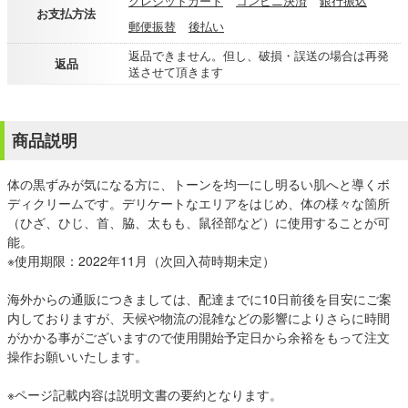
クレジットカード
コンビニ決済
銀行振込
お支払方法
郵便振替
後払い
返品できません。但し、破損・誤送の場合は再発
返品
送させて頂きます
商品説明
体の黒ずみが気になる方に、トーンを均一にし明るい肌へと導くボ
ディクリームです。デリケートなエリアをはじめ、体の様々な箇所
（ひざ、ひじ、首、脇、太もも、鼠径部など）に使用することが可
能。
※使用期限：2022年11月（次回入荷時期未定）
海外からの通販につきましては、配達までに10日前後を目安にご案
内しておりますが、天候や物流の混雑などの影響によりさらに時間
がかかる事がございますので使用開始予定日から余裕をもって注文
操作お願いいたします。
※ページ記載内容は説明文書の要約となります。