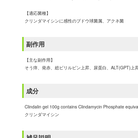
【適応菌種】
クリンダマイシンに感性のブドウ球菌属、アクネ菌
副作用
【主な副作用】
そう痒、発赤、総ビリルビン上昇、尿蛋白、ALT(GPT)上
成分
Clindalin gel 100g contains Clindamycin Phosphate equiva
クリンダマイシン
補足説明