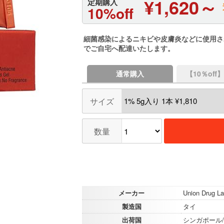
¥1,620～
定期購入
10%off
細菌感染によるニキビや皮膚炎などに使用さ
でご自宅へ配達いたします。
通常購入
【10％of
サイズ
数量
メーカー
Union Drug La
製造国
タイ
出荷国
シンガポール