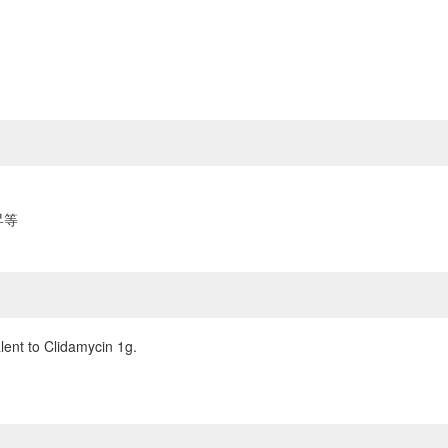
昇等
lent to Clidamycin 1g.