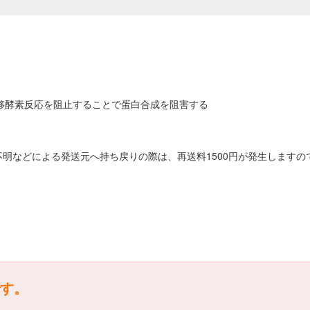
転移酵素反応を阻止することで蛋白合成を阻害する
不明などによる発送元へ持ち戻りの際は、再送料1500円が発生します
す。