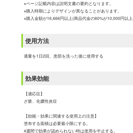
※ページ記載内容は説明文書の要約となります。
※購入時期によりデザインが異なることがあります。
※購入金額が16,666円以上(商品代金の60%が10,00
使用方法
適量を1日2回、患部を洗った後に使用する
効果効能
【適応症】
ざ瘡、化膿性炎症
【効能・効果に関連する使用上の注意】
塗布する面積は必要最小限にする。
4週間で効果が認められない時は使用を中止する。