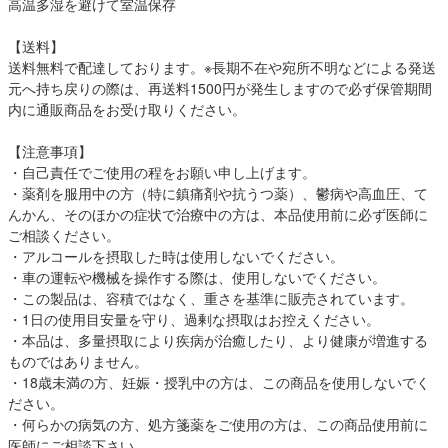
高温多湿を避けて室温保存
【送料】
送料無料で配達しております。※長期不在や宛所不明などによる発送
元へ持ち戻りの際は、再送料1500円が発生しますので必ず保管期間
内に通販商品をお受け取りください。
【注意事項】
・自己責任でご使用の程をお願い申し上げます。
・薬剤を服用中の方（特に鎮痛剤や抗うつ薬）、鬱病や高血圧、て
んかん、そのほかの症状で治療中の方は、本品使用前に必ず医師に
ご相談ください。
・アルコールを摂取した時は使用しないでください。
・車の運転や機械を操作する際は、使用しないでください。
・この製品は、容積ではなく、重さを基準に販売されています。
・1日の使用目安量を守り、過剰な摂取はお控えください。
・本品は、多量摂取により疾病が治癒したり、より健康が増進する
ものではありません。
・18歳未満の方、妊娠・授乳中の方は、この商品を使用しないでく
ださい。
・何らかの病気の方、処方箋薬をご使用の方は、この商品使用前に
医師にご相談下さい。