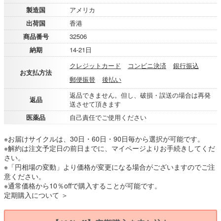
製造国
アメリカ
出荷国
香港
商品番号
32506
納期
14-21日
クレジットカード
コンビニ決済
銀行振込
お支払方法
郵便振替
後払い
返品できません。但し、破損・誤送の場合は再発
返品
送させて頂きます
医薬品
自己責任でご使用ください
※お届けサイクルは、30日・60日・90日毎から選択が可能です。
※解約は注文予定日の前日までに、マイページよりお手続きしてくだ
さい。
※「円相場の変動」より価格が変更になる場合がございますのでご注
意ください。
※通常価格から10％offで購入することが可能です。
定期購入について ＞