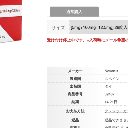
通常購入
サイズ
受け付け停止中です。※入荷時にメール希望
メーカー
Novartis
製造国
スペイン
出荷国
タイ
商品番号
32487
納期
14-21日
お支払方法
クレジットカ
返品
返品できませ
医薬品
自己責任でご