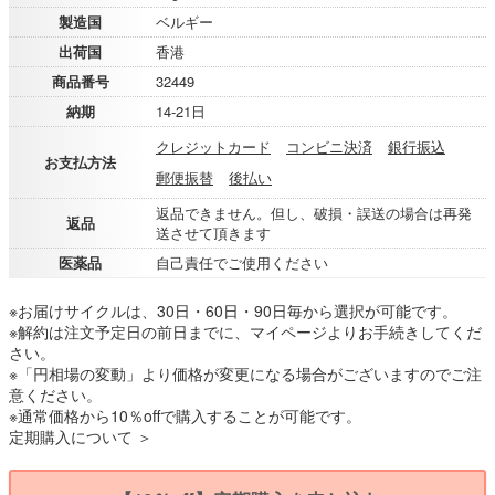
製造国
ベルギー
出荷国
香港
商品番号
32449
納期
14-21日
クレジットカード
コンビニ決済
銀行振込
お支払方法
郵便振替
後払い
返品できません。但し、破損・誤送の場合は再発
返品
送させて頂きます
医薬品
自己責任でご使用ください
※お届けサイクルは、30日・60日・90日毎から選択が可能です。
※解約は注文予定日の前日までに、マイページよりお手続きしてくだ
さい。
※「円相場の変動」より価格が変更になる場合がございますのでご注
意ください。
※通常価格から10％offで購入することが可能です。
定期購入について ＞