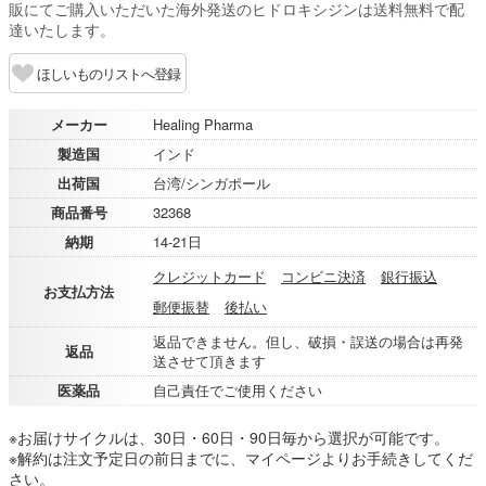
販にてご購入いただいた海外発送のヒドロキシジンは送料無料で配
達いたします。
ほしいものリストへ登録
メーカー
Healing Pharma
製造国
インド
出荷国
台湾/シンガポール
商品番号
32368
納期
14-21日
クレジットカード
コンビニ決済
銀行振込
お支払方法
郵便振替
後払い
返品できません。但し、破損・誤送の場合は再発
返品
送させて頂きます
医薬品
自己責任でご使用ください
※お届けサイクルは、30日・60日・90日毎から選択が可能です。
※解約は注文予定日の前日までに、マイページよりお手続きしてくだ
さい。