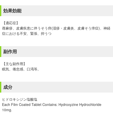
効果効能
【適応症】
蕁麻疹、皮膚疾患に伴うそう痒(湿疹・皮膚炎、皮膚そう痒症)、神経
症における不安、緊張、抑うつ
副作用
【主な副作用】
眠気、倦怠感、口渇等。
成分
ヒドロキシジン塩酸塩
Each Film Coated Tablet Contains: Hydroxyzine Hydrochloride
10mg.