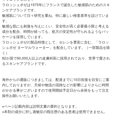
ラロッシュポゼは1975年にフランスで誕生した敏感肌のためのスキ
ンケアブランドです。
敏感肌について日々研究を重ね、特に厳しい検査基準を設けていま
す。
敏感な肌にも刺激を与えにくい、安全性が高く必要最小限と考える
成分を配合、時間が経っても、処方の安定性が守られるようなパッ
ケージを採用しています。
ラロッシュポゼの製品特徴として、セレンを豊富に含む、「ラロッ
シュポゼ ターマルウォーター」を配合しています。（一部製品を除
く）
82か国で90,000人以上の皮膚科医に採用されており、世界で愛され
るスキンケアブランドです。
海外からの通販につきましては、配達までに10日前後を目安にご案
内しておりますが、天候や物流の混雑などの影響によりさらに時間
がかかる事がございますので使用開始予定日から余裕をもって注文
操作お願いいたします。
※ページ記載内容は説明文書の要約となります。
※本剤の成分に対し過敏症の既往歴のある患者は使用できません。