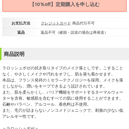
【10％off】定期購入を申し込む
お支払方法
クレジットカード
商品代引不可
返品
返品不可（破損・誤送の場合は再発送）
商品説明
ラロッシュポゼの拭き取りタイプのメイク落としです。こすること
なく、やさしくメイクや汚れをオフし、肌を落ち着かせます。
本品は、フランス発祥のミセラ―テクノロジーを採用。メイクを落
としながら、潤いをキープできるよう設計されています。
また、肌を柔らかくし、バリア機能をサポートするターマルウォー
ターを含有。敏感肌を含むすべての肌に使用することができます。
石鹸やパラベン、アルコール、着色料は不使用。
また、毛穴が詰まらないノンコメドジェニックで、刺激の少ない低
アレルギー性です。
＝ラロッシュポゼ＝