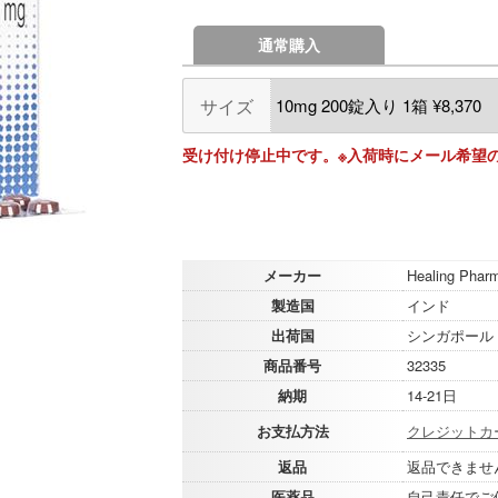
通常購入
サイズ
受け付け停止中です。※入荷時にメール希望
メーカー
Healing Phar
製造国
インド
出荷国
シンガポール
商品番号
32335
納期
14-21日
お支払方法
クレジットカ
返品
返品できませ
医薬品
自己責任でご