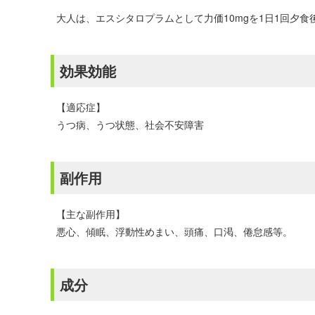
大人は、エスシタロプラムとして力価10mgを1日1回夕食
効果効能
【適応症】
うつ病、うつ状態、社会不安障害
副作用
【主な副作用】
悪心、傾眠、浮動性めまい、頭痛、口渇、倦怠感等。
成分