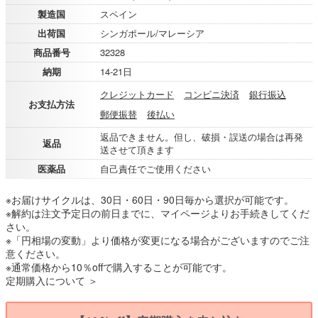
製造国
スペイン
出荷国
シンガポール/マレーシア
商品番号
32328
納期
14-21日
クレジットカード
コンビニ決済
銀行振込
お支払方法
郵便振替
後払い
返品できません。但し、破損・誤送の場合は再発
返品
送させて頂きます
医薬品
自己責任でご使用ください
※お届けサイクルは、30日・60日・90日毎から選択が可能です。
※解約は注文予定日の前日までに、マイページよりお手続きしてくだ
さい。
※「円相場の変動」より価格が変更になる場合がございますのでご注
意ください。
※通常価格から10％offで購入することが可能です。
定期購入について ＞