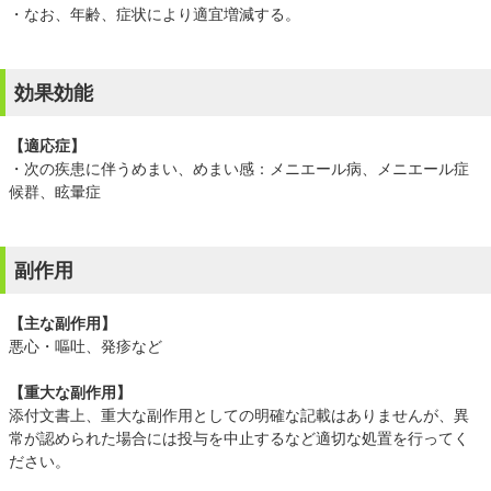
・なお、年齢、症状により適宜増減する。
効果効能
【適応症】
・次の疾患に伴うめまい、めまい感：メニエール病、メニエール症
候群、眩暈症
副作用
【主な副作用】
悪心・嘔吐、発疹など
【重大な副作用】
添付文書上、重大な副作用としての明確な記載はありませんが、異
常が認められた場合には投与を中止するなど適切な処置を行ってく
ださい。