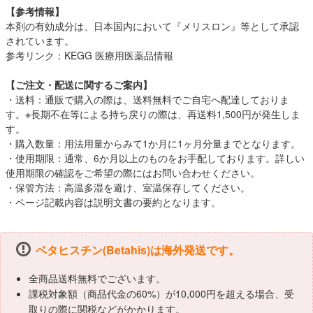
【参考情報】
本剤の有効成分は、日本国内において『メリスロン』等として承認
されています。
参考リンク：
KEGG 医療用医薬品情報
【ご注文・配送に関するご案内】
・送料：通販で購入の際は、送料無料でご自宅へ配達しておりま
す。※長期不在等による持ち戻りの際は、再送料1,500円が発生しま
す。
・購入数量：用法用量からみて1か月に1ヶ月分量までとなります。
・使用期限：通常、6か月以上のものをお手配しております。詳しい
使用期限の確認をご希望の際にはお問い合わせください。
・保管方法：高温多湿を避け、室温保存してください。
・ページ記載内容は説明文書の要約となります。
ベタヒスチン(Betahis)は海外発送です。
全商品送料無料でございます。
課税対象額（商品代金の60%）が10,000円を超える場合、受
取りの際に関税などがかかります。