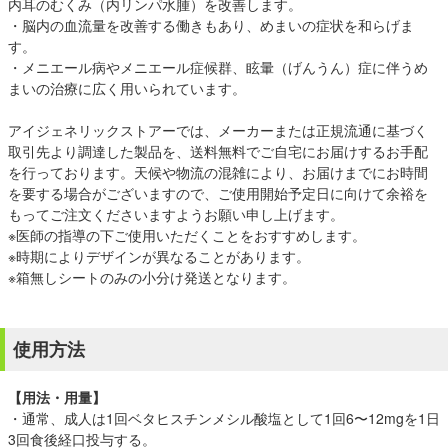
内耳のむくみ（内リンパ水腫）を改善します。
・脳内の血流量を改善する働きもあり、めまいの症状を和らげま
す。
・メニエール病やメニエール症候群、眩暈（げんうん）症に伴うめ
まいの治療に広く用いられています。
アイジェネリックストアーでは、メーカーまたは正規流通に基づく
取引先より調達した製品を、送料無料でご自宅にお届けするお手配
を行っております。天候や物流の混雑により、お届けまでにお時間
を要する場合がございますので、ご使用開始予定日に向けて余裕を
もってご注文くださいますようお願い申し上げます。
※医師の指導の下ご使用いただくことをおすすめします。
※時期によりデザインが異なることがあります。
※箱無しシートのみの小分け発送となります。
使用方法
【用法・用量】
・通常、成人は1回ベタヒスチンメシル酸塩として1回6〜12mgを1日
3回食後経口投与する。