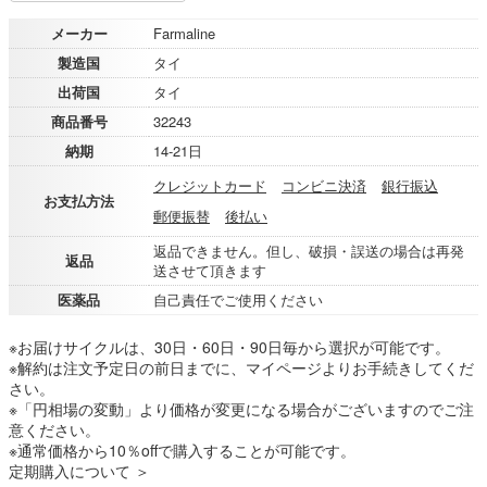
メーカー
Farmaline
製造国
タイ
出荷国
タイ
商品番号
32243
納期
14-21日
クレジットカード
コンビニ決済
銀行振込
お支払方法
郵便振替
後払い
返品できません。但し、破損・誤送の場合は再発
返品
送させて頂きます
医薬品
自己責任でご使用ください
※お届けサイクルは、30日・60日・90日毎から選択が可能です。
※解約は注文予定日の前日までに、マイページよりお手続きしてくだ
さい。
※「円相場の変動」より価格が変更になる場合がございますのでご注
意ください。
※通常価格から10％offで購入することが可能です。
定期購入について ＞