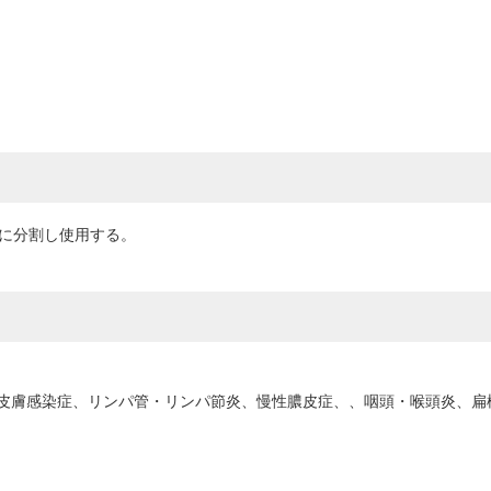
回に分割し使用する。
皮膚感染症、リンパ管・リンパ節炎、慢性膿皮症、、咽頭・喉頭炎、扁