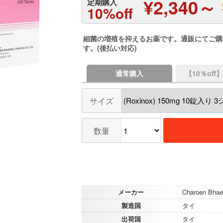
¥2,340～
定期購入
10%off
細菌の増殖を抑えるお薬です。通販にてご購
す。(後払い対応)
通常購入
【10％of
サイズ
数量
メーカー
Charoen Bhaes
製造国
タイ
出荷国
タイ