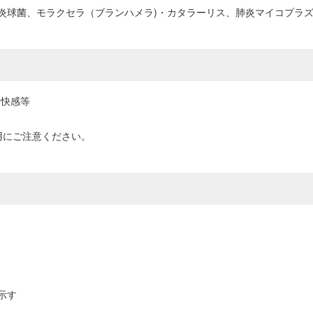
炎球菌、モラクセラ（ブランハメラ)・カタラーリス、肺炎マイコプラ
不快感等
用にご注意ください。
示す