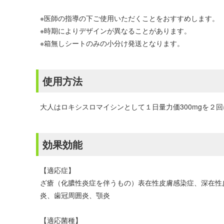
※医師の指導の下ご使用いただくことをおすすめします。
※時期によりデザインが異なることがあります。
※箱無しシートのみの小分け発送となります。
使用方法
大人はロキシスロマイシンとして１日量力価300mgを２
効果効能
【適応症】
ざ瘡（化膿性炎症を伴うもの）表在性皮膚感染症、深在性
炎、歯冠周囲炎、顎炎
【適応菌種】