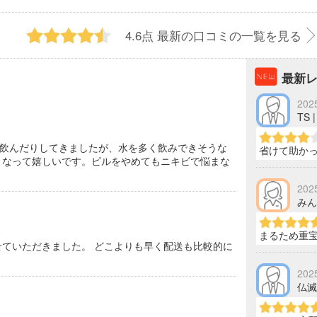
4.6点
最新の口コミの一覧を見る
最新
202
TS 
飲んだりしてきましたが、水を多く飲みできそうな
省けて助か
くなって嬉しいです。ピルをやめてもニキビで悩まな
202
みんみ
まるため重
せていただきました。 どこよりも早く配送も比較的に
。
202
仏滅 