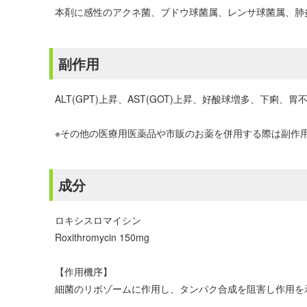
本剤に感性のアクネ菌、ブドウ球菌属、レンサ球菌属、肺
副作用
ALT(GPT)上昇、AST(GOT)上昇、好酸球増多、下痢、胃
※その他の医療用医薬品や市販のお薬を併用する際は副作
成分
ロキシスロマイシン
Roxithromycin 150mg
【作用機序】
細菌のリボゾームに作用し、タンパク合成を阻害し作用を