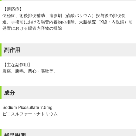
【適応症】
便秘症、術後排便補助、造影剤（硫酸バリウム）投与後の排便促
進、手術前における腸管内容物の排除、大腸検査（X線・内視鏡）前
処置における腸管内容物の排除
副作用
【主な副作用】
腹痛、腹鳴、悪心・嘔吐等。
成分
Sodium Picosulfate 7.5mg
ピコスルファートナトリウム
補足説明