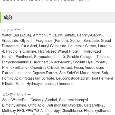
成分
シャンプー
Water/Eau (Aqua), Ammonium Lauryl Sulfate, Caprylyl/Capryl
Glucoside, Glycerin, Fragrance (Parfum), Sodium Benzoate, Glycol
Distearate, Citric Acid, Lauryl Glucoside, Laureth-7 Citrate, Laureth-
4. Piroctone Olamine, Hydrolyzed Wheat Protein, Hydrolyzed
Keratin, Panthenol, Polyquaternium-10, Soluble Collagen, Trisodium
Ethylenediamine Disuccinate, Niacinamide, Sodium Hyaluronate,
Phenoxyethanol, Chondrus Crispus Extract, Fucus Vesiculosus
Extract, Laminaria Digitata Extract, Sea Salt/Sel Marin (Maris Sal),
Formic Acid, Potassium Sorbate, Leuconostoc/Radish Root Ferment
Filtrate, Biotin, Hydroxycitronellal, Limonene.
コンディショナー
Aqua/Water/Eau, Cetearyl Alcohol, Stearamidopropyl
Dimethylamine, Citric Acid, Cetrimonium Chloride, Ceteareth-25,
Methoxy PEG/PPG-7/3 Aminopropyl Dimethicone, Phenoxyethanol,