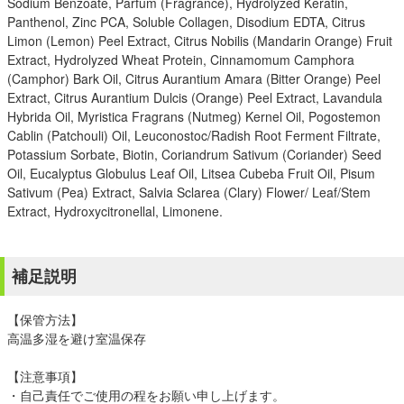
Sodium Benzoate, Parfum (Fragrance), Hydrolyzed Keratin,
Panthenol, Zinc PCA, Soluble Collagen, Disodium EDTA, Citrus
Limon (Lemon) Peel Extract, Citrus Nobilis (Mandarin Orange) Fruit
Extract, Hydrolyzed Wheat Protein, Cinnamomum Camphora
(Camphor) Bark Oil, Citrus Aurantium Amara (Bitter Orange) Peel
Extract, Citrus Aurantium Dulcis (Orange) Peel Extract, Lavandula
Hybrida Oil, Myristica Fragrans (Nutmeg) Kernel Oil, Pogostemon
Cablin (Patchouli) Oil, Leuconostoc/Radish Root Ferment Filtrate,
Potassium Sorbate, Biotin, Coriandrum Sativum (Coriander) Seed
Oil, Eucalyptus Globulus Leaf Oil, Litsea Cubeba Fruit Oil, Pisum
Sativum (Pea) Extract, Salvia Sclarea (Clary) Flower/ Leaf/Stem
Extract, Hydroxycitronellal, Limonene.
補足説明
【保管方法】
高温多湿を避け室温保存
【注意事項】
・自己責任でご使用の程をお願い申し上げます。