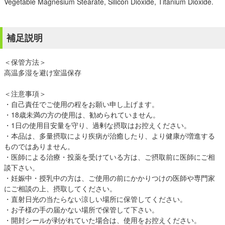
Vegetable Magnesium Stearate, Silicon Dioxide, Titanium Dioxide.
補足説明
＜保管方法＞
高温多湿を避け室温保存
＜注意事項＞
・自己責任でご使用の程をお願い申し上げます。
・18歳未満の方の使用は、勧められていません。
・1日の使用目安量を守り、過剰な摂取はお控えください。
・本品は、多量摂取により疾病が治癒したり、より健康が増進する
ものではありません。
・医師による治療・投薬を受けている方は、ご摂取前に医師にご相
談下さい。
・妊娠中・授乳中の方は、ご使用の前にかかりつけの医師や専門家
にご相談の上、摂取してください。
・直射日光の当たらない涼しい場所に保管してください。
・お子様の手の届かない場所で保管して下さい。
・開封シールが剥がれていた場合は、使用をお控えください。