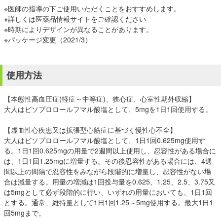
※医師の指導の下ご使用いただくことをおすすめします。
※
詳しくは医薬品情報サイトをご確認ください
※時期によりデザインが異なることがあります。
※パッケージ変更（2021/3）
使用方法
【本態性高血圧症(軽症～中等症)、狭心症、心室性期外収縮】
大人はビソプロロールフマル酸塩として、5mgを1日1回使用する。
【虚血性心疾患又は拡張型心筋症に基づく慢性心不全】
大人はビソプロロールフマル酸塩として、1日1回0.625mg使用す
る。1日1回0.625mgの用量で2週間以上使用し、忍容性がある場合に
は、1日1回1.25mgに増量する。その後忍容性がある場合には、4週
間以上の間隔で忍容性をみながら段階的に増量し、忍容性がない場
合は減量する。用量の増減は1回投与量を0.625、1.25、2.5、3.75又
は5mgとして必ず段階的に行い、いずれの用量においても、1日1回
とする。通常、維持量として1日1回1.25～5mg使用する。最大1日1
回5mgまで。