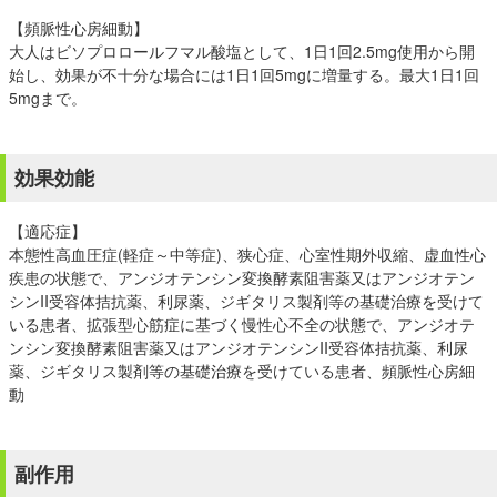
【頻脈性心房細動】
大人はビソプロロールフマル酸塩として、1日1回2.5mg使用から開
始し、効果が不十分な場合には1日1回5mgに増量する。最大1日1回
5mgまで。
効果効能
【適応症】
本態性高血圧症(軽症～中等症)、狭心症、心室性期外収縮、虚血性心
疾患の状態で、アンジオテンシン変換酵素阻害薬又はアンジオテン
シンII受容体拮抗薬、利尿薬、ジギタリス製剤等の基礎治療を受けて
いる患者、拡張型心筋症に基づく慢性心不全の状態で、アンジオテ
ンシン変換酵素阻害薬又はアンジオテンシンII受容体拮抗薬、利尿
薬、ジギタリス製剤等の基礎治療を受けている患者、頻脈性心房細
動
副作用