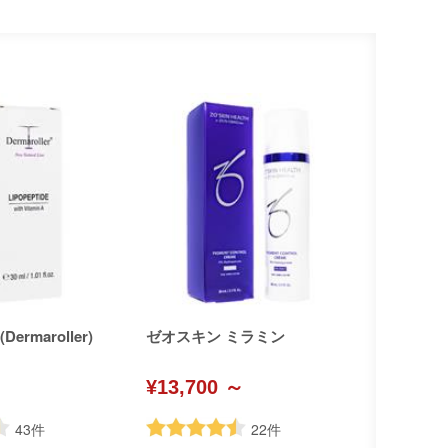
rmaroller)
ゼオスキン ミラミン
¥13,700 ～
43
件
22
件