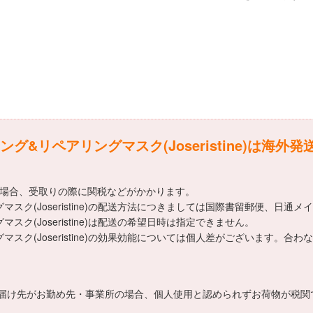
&リペアリングマスク(Joseristine)は海外発
える場合、受取りの際に関税などがかかります。
ク(Joseristine)の配送方法につきましては国際書留郵便、日通メ
ク(Joseristine)は配送の希望日時は指定できません。
スク(Joseristine)の効果効能については個人差がございます。
届け先がお勤め先・事業所の場合、個人使用と認められずお荷物が税関