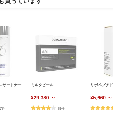
も買っています
ンサートナー
ミルクピール
リポペプチド(De
¥29,380 ～
¥5,660 ～
7
件
18
件