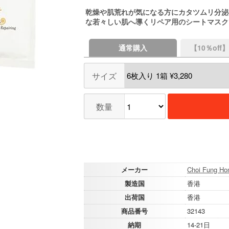
乾燥や肌荒れが気になる方にカタツムリ分泌
な若々しい肌へ導くリペア用のシートマスク
通常購入
【10％of
サイズ
数量
メーカー
Choi Fung Ho
製造国
香港
出荷国
香港
商品番号
32143
納期
14-21日