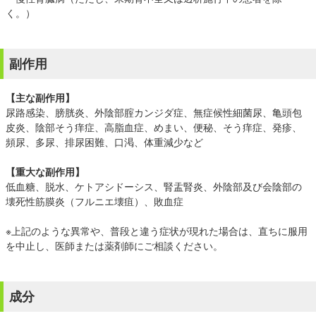
く。）
副作用
【主な副作用】
尿路感染、膀胱炎、外陰部腟カンジダ症、無症候性細菌尿、亀頭包
皮炎、陰部そう痒症、高脂血症、めまい、便秘、そう痒症、発疹、
頻尿、多尿、排尿困難、口渇、体重減少など
【重大な副作用】
低血糖、脱水、ケトアシドーシス、腎盂腎炎、外陰部及び会陰部の
壊死性筋膜炎（フルニエ壊疽）、敗血症
※上記のような異常や、普段と違う症状が現れた場合は、直ちに服用
を中止し、医師または薬剤師にご相談ください。
成分