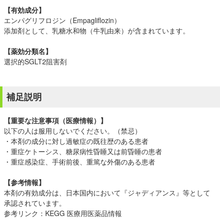
【有効成分】
エンパグリフロジン（Empagliflozin）
添加剤として、乳糖水和物（牛乳由来）が含まれています。
【薬効分類名】
選択的SGLT2阻害剤
補足説明
【重要な注意事項（医療情報）】
以下の人は服用しないでください。（禁忌）
・本剤の成分に対し過敏症の既往歴のある患者
・重症ケトーシス、糖尿病性昏睡又は前昏睡の患者
・重症感染症、手術前後、重篤な外傷のある患者
【参考情報】
本剤の有効成分は、日本国内において『ジャディアンス』等として
承認されています。
参考リンク：
KEGG 医療用医薬品情報