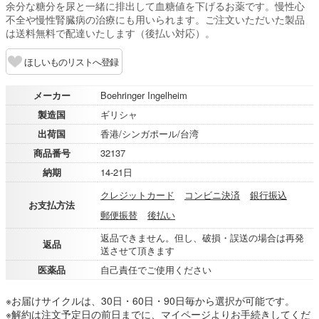
余分な糖分を尿と一緒に排出して血糖値を下げるお薬です。慢性心
不全や慢性腎臓病の治療にも用いられます。ご注文いただいた製品
は送料無料で配達いたします（後払い対応）。
ほしいものリストへ登録
メーカー
Boehringer Ingelheim
製造国
ギリシャ
出荷国
香港/シンガポール/台湾
商品番号
32137
納期
14-21日
クレジットカード
コンビニ決済
銀行振込
お支払方法
郵便振替
後払い
返品できません。但し、破損・誤送の場合は再発
返品
送させて頂きます
医薬品
自己責任でご使用ください
※お届けサイクルは、30日・60日・90日毎から選択が可能です。
※解約は注文予定日の前日までに、マイページよりお手続きしてくだ