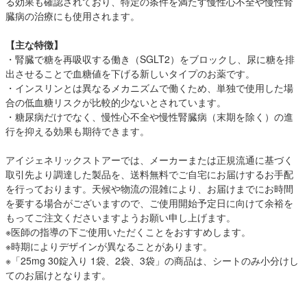
る効果も確認されており、特定の条件を満たす慢性心不全や慢性腎
臓病の治療にも使用されます。
【主な特徴】
・腎臓で糖を再吸収する働き（SGLT2）をブロックし、尿に糖を排
出させることで血糖値を下げる新しいタイプのお薬です。
・インスリンとは異なるメカニズムで働くため、単独で使用した場
合の低血糖リスクが比較的少ないとされています。
・糖尿病だけでなく、慢性心不全や慢性腎臓病（末期を除く）の進
行を抑える効果も期待できます。
アイジェネリックストアーでは、メーカーまたは正規流通に基づく
取引先より調達した製品を、送料無料でご自宅にお届けするお手配
を行っております。天候や物流の混雑により、お届けまでにお時間
を要する場合がございますので、ご使用開始予定日に向けて余裕を
もってご注文くださいますようお願い申し上げます。
※医師の指導の下ご使用いただくことをおすすめします。
※時期によりデザインが異なることがあります。
※「25mg 30錠入り 1袋、2袋、3袋」の商品は、シートのみ小分けし
てのお届けとなります。