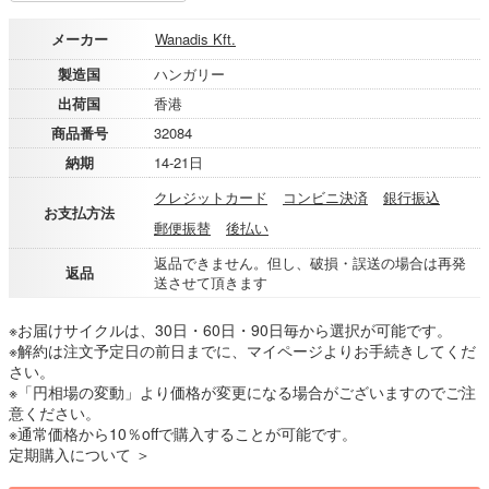
メーカー
Wanadis Kft.
製造国
ハンガリー
出荷国
香港
商品番号
32084
納期
14-21日
クレジットカード
コンビニ決済
銀行振込
お支払方法
郵便振替
後払い
返品できません。但し、破損・誤送の場合は再発
返品
送させて頂きます
※お届けサイクルは、30日・60日・90日毎から選択が可能です。
※解約は注文予定日の前日までに、マイページよりお手続きしてくだ
さい。
※「円相場の変動」より価格が変更になる場合がございますのでご注
意ください。
※通常価格から10％offで購入することが可能です。
定期購入について ＞