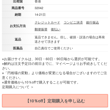
出荷国
香港
商品番号
32042
納期
14-21日
クレジットカード
コンビニ決済
銀行振込
お支払方法
郵便振替
後払い
返品できません。但し、破損・誤送の場合は再発
返品
送させて頂きます
医薬品
自己責任でご使用ください
※お届けサイクルは、30日・60日・90日毎から選択が可能です。
※解約は注文予定日の前日までに、マイページよりお手続きしてくだ
さい。
※「円相場の変動」より価格が変更になる場合がございますのでご注
意ください。
※通常価格から10％offで購入することが可能です。
定期購入について ＞
【10％off】定期購入を申し込む