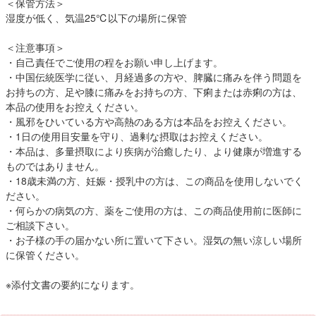
＜保管方法＞
湿度が低く、気温25℃以下の場所に保管
＜注意事項＞
・自己責任でご使用の程をお願い申し上げます。
・中国伝統医学に従い、月経過多の方や、脾臓に痛みを伴う問題を
お持ちの方、足や膝に痛みをお持ちの方、下痢または赤痢の方は、
本品の使用をお控えください。
・風邪をひいている方や高熱のある方は本品をお控えください。
・1日の使用目安量を守り、過剰な摂取はお控えください。
・本品は、多量摂取により疾病が治癒したり、より健康が増進する
ものではありません。
・18歳未満の方、妊娠・授乳中の方は、この商品を使用しないでく
ださい。
・何らかの病気の方、薬をご使用の方は、この商品使用前に医師に
ご相談下さい。
・お子様の手の届かない所に置いて下さい。湿気の無い涼しい場所
に保管ください。
※添付文書の要約になります。