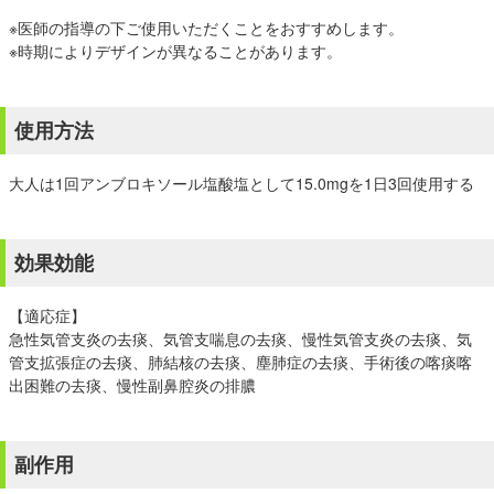
※医師の指導の下ご使用いただくことをおすすめします。
※時期によりデザインが異なることがあります。
使用方法
大人は1回アンブロキソール塩酸塩として15.0mgを1日3回使用する
効果効能
【適応症】
急性気管支炎の去痰、気管支喘息の去痰、慢性気管支炎の去痰、気
管支拡張症の去痰、肺結核の去痰、塵肺症の去痰、手術後の喀痰喀
出困難の去痰、慢性副鼻腔炎の排膿
副作用