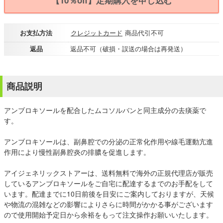
【10％off】定期購入を申し込む
お支払方法
クレジットカード
商品代引不可
返品
返品不可（破損・誤送の場合は再発送）
商品説明
アンブロキソールを配合したムコソルバンと同主成分の去痰薬で
す。
アンブロキソールは、副鼻腔での分泌の正常化作用や線毛運動亢進
作用により慢性副鼻腔炎の排膿を促進します。
アイジェネリックストアーは、送料無料で海外の正規代理店が販売
しているアンブロキソールをご自宅に配達するまでのお手配をして
います。配達までに10日前後を目安にご案内しておりますが、天候
や物流の混雑などの影響によりさらに時間がかかる事がございます
ので使用開始予定日から余裕をもって注文操作お願いいたします。