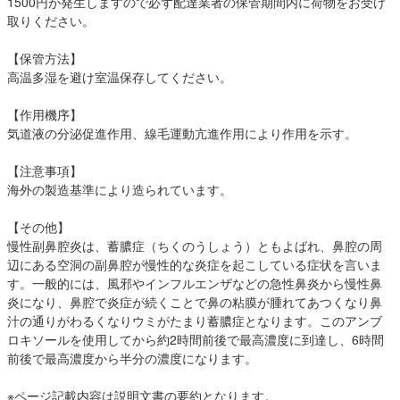
1500円が発生しますので必ず配達業者の保管期間内に荷物をお受け
取りください。
【保管方法】
高温多湿を避け室温保存してください。
【作用機序】
気道液の分泌促進作用、線毛運動亢進作用により作用を示す。
【注意事項】
海外の製造基準により造られています。
【その他】
慢性副鼻腔炎は、蓄膿症（ちくのうしょう）ともよばれ、鼻腔の周
辺にある空洞の副鼻腔が慢性的な炎症を起こしている症状を言いま
す。一般的には、風邪やインフルエンザなどの急性鼻炎から慢性鼻
炎になり、鼻腔で炎症が続くことで鼻の粘膜が腫れてあつくなり鼻
汁の通りがわるくなりウミがたまり蓄膿症となります。このアンブ
ロキソールを使用してから約2時間前後で最高濃度に到達し、6時間
前後で最高濃度から半分の濃度になります。
※ページ記載内容は説明文書の要約となります。