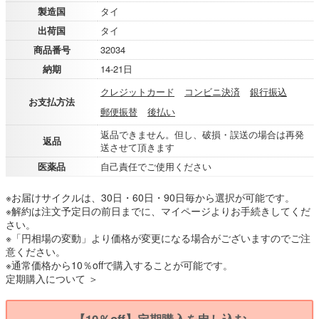
製造国
タイ
出荷国
タイ
商品番号
32034
納期
14-21日
クレジットカード
コンビニ決済
銀行振込
お支払方法
郵便振替
後払い
返品できません。但し、破損・誤送の場合は再発
返品
送させて頂きます
医薬品
自己責任でご使用ください
※お届けサイクルは、30日・60日・90日毎から選択が可能です。
※解約は注文予定日の前日までに、マイページよりお手続きしてくだ
さい。
※「円相場の変動」より価格が変更になる場合がございますのでご注
意ください。
※通常価格から10％offで購入することが可能です。
定期購入について ＞