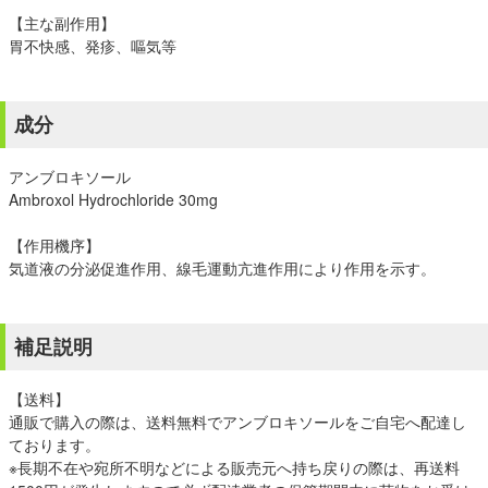
【主な副作用】
胃不快感、発疹、嘔気等
成分
アンブロキソール
Ambroxol Hydrochloride 30mg
【作用機序】
気道液の分泌促進作用、線毛運動亢進作用により作用を示す。
補足説明
【送料】
通販で購入の際は、送料無料でアンブロキソールをご自宅へ配達し
ております。
※長期不在や宛所不明などによる販売元へ持ち戻りの際は、再送料