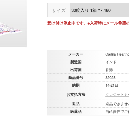
サイズ
受け付け停止中です。※入荷時にメール希望
メーカー
Cadila Health
製造国
インド
出荷国
香港
商品番号
32028
納期
14-21日
お支払方法
クレジットカ
返品
返品できませ
医薬品
自己責任でご