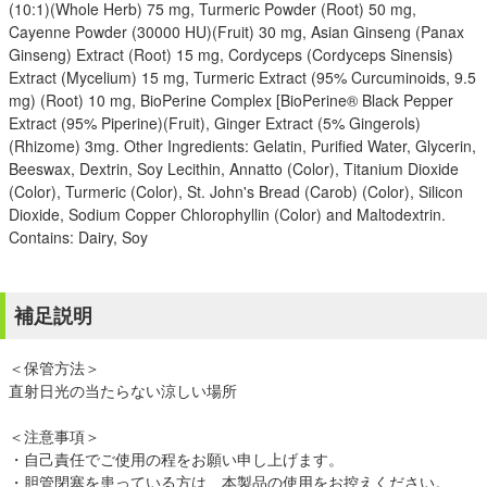
(10:1)(Whole Herb) 75 mg, Turmeric Powder (Root) 50 mg,
Cayenne Powder (30000 HU)(Fruit) 30 mg, Asian Ginseng (Panax
Ginseng) Extract (Root) 15 mg, Cordyceps (Cordyceps Sinensis)
Extract (Mycelium) 15 mg, Turmeric Extract (95% Curcuminoids, 9.5
mg) (Root) 10 mg, BioPerine Complex [BioPerine® Black Pepper
Extract (95% Piperine)(Fruit), Ginger Extract (5% Gingerols)
(Rhizome) 3mg. Other Ingredients: Gelatin, Purified Water, Glycerin,
Beeswax, Dextrin, Soy Lecithin, Annatto (Color), Titanium Dioxide
(Color), Turmeric (Color), St. John's Bread (Carob) (Color), Silicon
Dioxide, Sodium Copper Chlorophyllin (Color) and Maltodextrin.
Contains: Dairy, Soy
補足説明
＜保管方法＞
直射日光の当たらない涼しい場所
＜注意事項＞
・自己責任でご使用の程をお願い申し上げます。
・胆管閉塞を患っている方は、本製品の使用をお控えください。