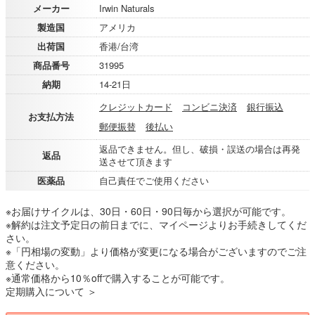
メーカー
Irwin Naturals
製造国
アメリカ
出荷国
香港/台湾
商品番号
31995
納期
14-21日
クレジットカード
コンビニ決済
銀行振込
お支払方法
郵便振替
後払い
返品できません。但し、破損・誤送の場合は再発
返品
送させて頂きます
医薬品
自己責任でご使用ください
※お届けサイクルは、30日・60日・90日毎から選択が可能です。
※解約は注文予定日の前日までに、マイページよりお手続きしてくだ
さい。
※「円相場の変動」より価格が変更になる場合がございますのでご注
意ください。
※通常価格から10％offで購入することが可能です。
定期購入について ＞