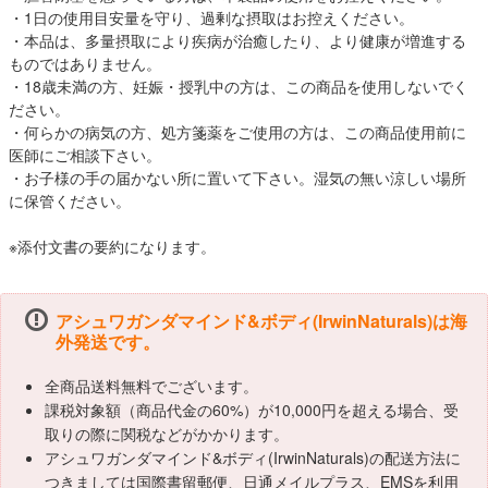
・1日の使用目安量を守り、過剰な摂取はお控えください。
・本品は、多量摂取により疾病が治癒したり、より健康が増進する
ものではありません。
・18歳未満の方、妊娠・授乳中の方は、この商品を使用しないでく
ださい。
・何らかの病気の方、処方箋薬をご使用の方は、この商品使用前に
医師にご相談下さい。
・お子様の手の届かない所に置いて下さい。湿気の無い涼しい場所
に保管ください。
※添付文書の要約になります。
アシュワガンダマインド&ボディ(IrwinNaturals)は海
外発送です。
全商品送料無料でございます。
課税対象額（商品代金の60%）が10,000円を超える場合、受
取りの際に関税などがかかります。
アシュワガンダマインド&ボディ(IrwinNaturals)の配送方法に
つきましては国際書留郵便、日通メイルプラス、EMSを利用