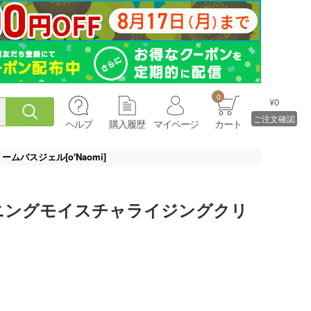
0
¥0
ご注文確認
ヘルプ
購入履歴
マイページ
カート
バスジェル[o'Naomi]
ニングモイスチャライジングクリ