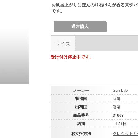
お風呂上がりにほんのり石けんが香る真珠パ
です。
通常購入
サイズ
受け付け停止中です。
メーカー
Sun Lab
製造国
香港
出荷国
香港
商品番号
31963
納期
14-21日
お支払方法
クレジットカ