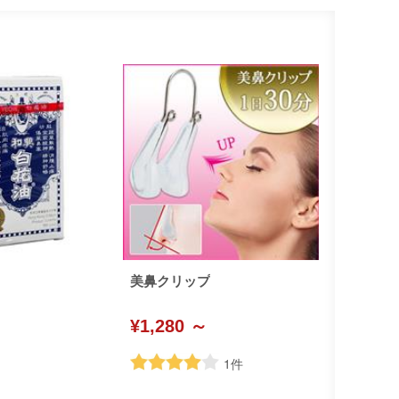
美鼻クリップ
¥1,280 ～
1
件