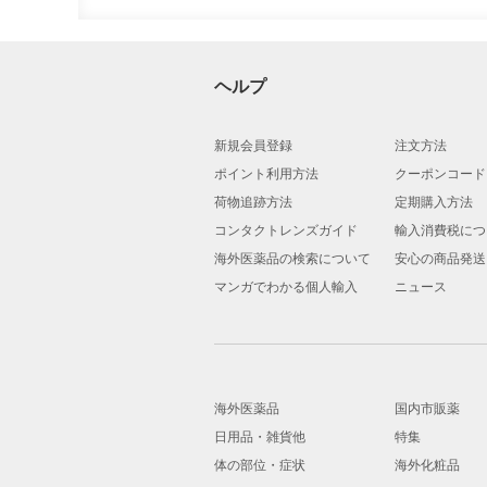
ヘルプ
新規会員登録
注文方法
ポイント利用方法
クーポンコード
荷物追跡方法
定期購入方法
コンタクトレンズガイド
輸入消費税につ
海外医薬品の検索について
安心の商品発送
マンガでわかる個人輸入
ニュース
海外医薬品
国内市販薬
日用品・雑貨他
特集
体の部位・症状
海外化粧品