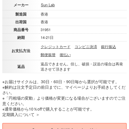
メーカー
Sun Lab
製造国
香港
出荷国
香港
商品番号
31951
納期
14-21日
クレジットカード
コンビニ決済
銀行振込
お支払方法
郵便振替
後払い
返品できません。但し、破損・誤送の場合は再発
返品
送させて頂きます
※お届けサイクルは、30日・60日・90日毎から選択が可能です。
※解約は注文予定日の前日までに、マイページよりお手続きしてくだ
さい。
※「円相場の変動」より価格が変更になる場合がございますのでご注
意ください。
※通常価格から10％offで購入することが可能です。
定期購入について ＞