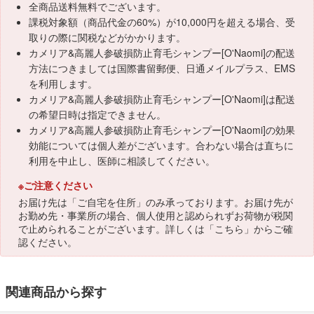
全商品送料無料でございます。
課税対象額（商品代金の60%）が10,000円を超える場合、受
取りの際に関税などがかかります。
カメリア&高麗人参破損防止育毛シャンプー[O'Naomi]の配送
方法につきましては国際書留郵便、日通メイルプラス、EMS
を利用します。
カメリア&高麗人参破損防止育毛シャンプー[O'Naomi]は配送
の希望日時は指定できません。
カメリア&高麗人参破損防止育毛シャンプー[O'Naomi]の効果
効能については個人差がございます。合わない場合は直ちに
利用を中止し、医師に相談してください。
※ご注意ください
お届け先は「ご自宅を住所」のみ承っております。お届け先が
お勤め先・事業所の場合、個人使用と認められずお荷物が税関
で止められることがございます。詳しくは「
こちら
」からご確
認ください。
関連商品から探す