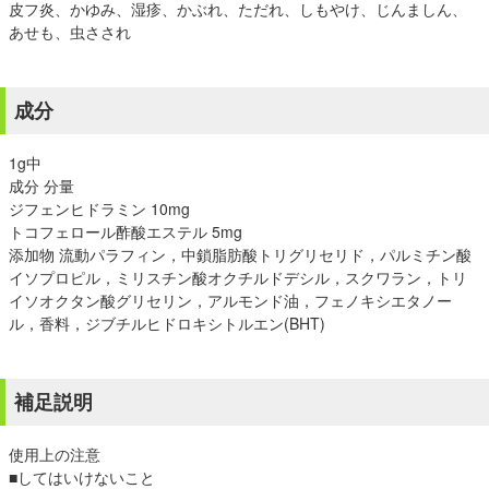
皮フ炎、かゆみ、湿疹、かぶれ、ただれ、しもやけ、じんましん、
あせも、虫さされ
成分
1g中
成分 分量
ジフェンヒドラミン 10mg
トコフェロール酢酸エステル 5mg
添加物 流動パラフィン，中鎖脂肪酸トリグリセリド，パルミチン酸
イソプロピル，ミリスチン酸オクチルドデシル，スクワラン，トリ
イソオクタン酸グリセリン，アルモンド油，フェノキシエタノー
ル，香料，ジブチルヒドロキシトルエン(BHT)
補足説明
使用上の注意
■してはいけないこと