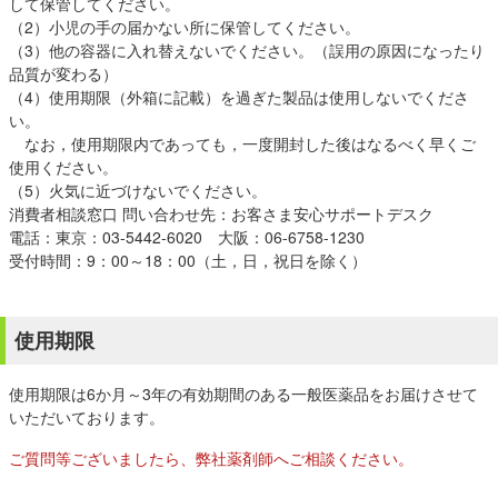
して保管してください。
（2）小児の手の届かない所に保管してください。
（3）他の容器に入れ替えないでください。（誤用の原因になったり
品質が変わる）
（4）使用期限（外箱に記載）を過ぎた製品は使用しないでくださ
い。
なお，使用期限内であっても，一度開封した後はなるべく早くご
使用ください。
（5）火気に近づけないでください。
消費者相談窓口 問い合わせ先：お客さま安心サポートデスク
電話：東京：03-5442-6020 大阪：06-6758-1230
受付時間：9：00～18：00（土，日，祝日を除く）
使用期限
使用期限は6か月～3年の有効期間のある一般医薬品をお届けさせて
いただいております。
ご質問等ございましたら、弊社薬剤師へご相談ください。