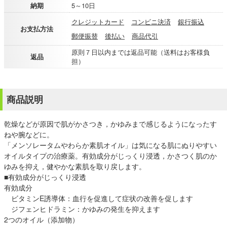
納期
5～10日
クレジットカード
コンビニ決済
銀行振込
お支払方法
郵便振替
後払い
商品代引
原則７日以内までは返品可能（送料はお客様負
返品
担）
商品説明
乾燥などが原因で肌がかさつき，かゆみまで感じるようになったす
ねや腕などに。
「メンソレータムやわらか素肌オイル」は気になる肌にぬりやすい
オイルタイプの治療薬。有効成分がじっくり浸透，かさつく肌のか
ゆみを抑え，健やかな素肌を取り戻します。
■有効成分がじっくり浸透
有効成分
ビタミンE誘導体：血行を促進して症状の改善を促します
ジフェンヒドラミン：かゆみの発生を抑えます
2つのオイル（添加物）