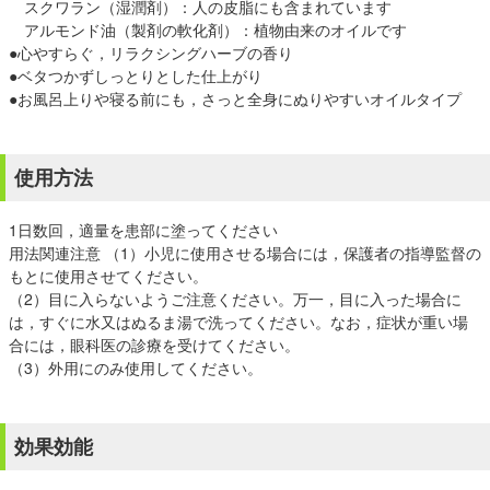
スクワラン（湿潤剤）：人の皮脂にも含まれています
アルモンド油（製剤の軟化剤）：植物由来のオイルです
●心やすらぐ，リラクシングハーブの香り
●ベタつかずしっとりとした仕上がり
●お風呂上りや寝る前にも，さっと全身にぬりやすいオイルタイプ
使用方法
1日数回，適量を患部に塗ってください
用法関連注意 （1）小児に使用させる場合には，保護者の指導監督の
もとに使用させてください。
（2）目に入らないようご注意ください。万一，目に入った場合に
は，すぐに水又はぬるま湯で洗ってください。なお，症状が重い場
合には，眼科医の診療を受けてください。
（3）外用にのみ使用してください。
効果効能