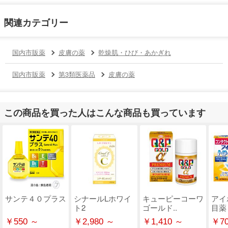
関連カテゴリー
国内市販薬
皮膚の薬
乾燥肌・ひび・あかぎれ
国内市販薬
第3類医薬品
皮膚の薬
この商品を買った人はこんな商品も買っています
サンテ４０プラス
シナールLホワイ
キューピーコーワ
アイ
ト2
ゴールド..
目薬
￥550 ～
￥2,980 ～
￥1,410 ～
￥70