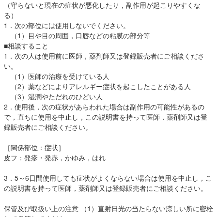
（守らないと現在の症状が悪化したり，副作用が起こりやすくな
る）
1．次の部位には使用しないでください。
（1）目や目の周囲，口唇などの粘膜の部分等
■相談すること
1．次の人は使用前に医師，薬剤師又は登録販売者にご相談くださ
い。
（1）医師の治療を受けている人
（2）薬などによりアレルギー症状を起こしたことがある人
（3）湿潤やただれのひどい人
2．使用後，次の症状があらわれた場合は副作用の可能性があるの
で，直ちに使用を中止し，この説明書を持って医師，薬剤師又は登
録販売者にご相談ください。
［関係部位：症状］
皮フ：発疹・発赤，かゆみ，はれ
3．5～6日間使用しても症状がよくならない場合は使用を中止し，こ
の説明書を持って医師，薬剤師又は登録販売者にご相談ください。
保管及び取扱い上の注意 （1）直射日光の当たらない涼しい所に密栓