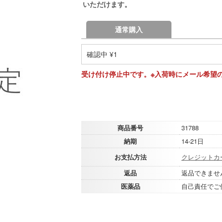
いただけます。
通常購入
確認中 ¥1
受け付け停止中です。※入荷時にメール希望
商品番号
31788
納期
14-21日
お支払方法
クレジットカ
返品
返品できませ
医薬品
自己責任でご