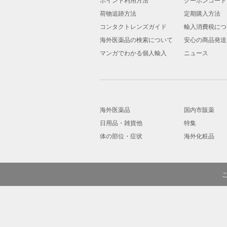
荷物追跡方法
定期購入方法
コンタクトレンズガイド
輸入消費税につ
海外医薬品の検索について
安心の商品発送
マンガでわかる個人輸入
ニュース
海外医薬品
国内市販薬
日用品・雑貨他
特集
体の部位・症状
海外化粧品