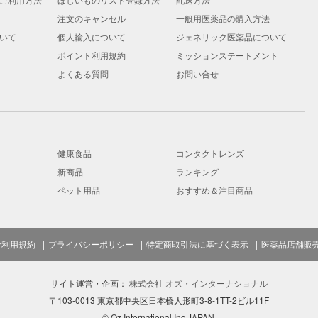
注文のキャンセル
一般用医薬品の購入方法
いて
個人輸入について
ジェネリック医薬品について
ポイント利用規約
ミッションステートメント
よくある質問
お問い合せ
健康食品
コンタクトレンズ
新商品
ランキング
ペット用品
おすすめ＆注目商品
ご利用規約
プライバシーポリシー
特定商取引法に基づく表示
医薬品店舗販
サイト運営・企画：
株式会社 オズ・インターナショナル
〒103-0013 東京都中央区日本橋人形町3-8-1TT-2ビル11F
© Oz International Inc JAPAN.