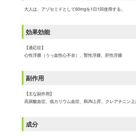
大人は、アゾセミドとして60mgを1日1回使用する。
効果効能
【適応症】
心性浮腫（うっ血性心不全）、腎性浮腫、肝性浮腫
副作用
【主な副作用】
高尿酸血症、低カリウム血症、BUN上昇、クレアチニン上
成分