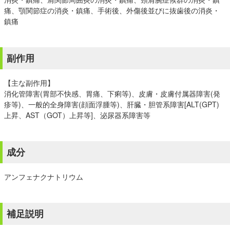
痛、顎関節症の消炎・鎮痛、手術後、外傷後並びに抜歯後の消炎・
鎮痛
副作用
【主な副作用】
消化管障害(胃部不快感、胃痛、下痢等)、皮膚・皮膚付属器障害(発
疹等)、一般的全身障害(顔面浮腫等)、肝臓・胆管系障害[ALT(GPT)
上昇、AST（GOT）上昇等]、泌尿器系障害等
成分
アンフェナクナトリウム
補足説明