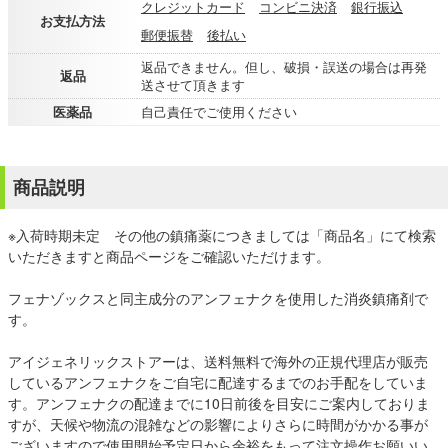
クレジットカード
コンビニ決済
銀行振込
お支払方法
郵便振替
後払い
返品できません。但し、破損・誤送の場合は再発
返品
送させて頂きます
医薬品
自己責任でご使用ください
商品説明
※入荷時期未定 その他の鎮痛薬につきましては「商品名」にて検索
いただきますと商品ページをご確認いただけます。
フェナゾックスと同主成分のアンフェナクを使用した消炎鎮痛剤で
す。
アイジェネリックストアーは、送料無料で海外の正規代理店が販売
しているアンフェナクをご自宅に配達するまでのお手配をしていま
す。アンフェナクの配達までに10日前後を目安にご案内しておりま
すが、天候や物流の混雑などの影響によりさらに時間がかかる事が
ございますので使用開始予定日から余裕をもって注文操作お願いい