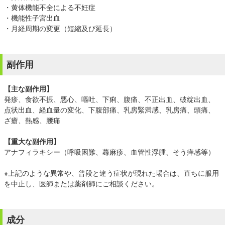
・黄体機能不全による不妊症
・機能性子宮出血
・月経周期の変更（短縮及び延長）
副作用
【主な副作用】
発疹、食欲不振、悪心、嘔吐、下痢、腹痛、不正出血、破綻出血、
点状出血、経血量の変化、下腹部痛、乳房緊満感、乳房痛、頭痛、
ざ瘡、熱感、腰痛
【重大な副作用】
アナフィラキシー（呼吸困難、蕁麻疹、血管性浮腫、そう痒感等）
※上記のような異常や、普段と違う症状が現れた場合は、直ちに服用
を中止し、医師または薬剤師にご相談ください。
成分