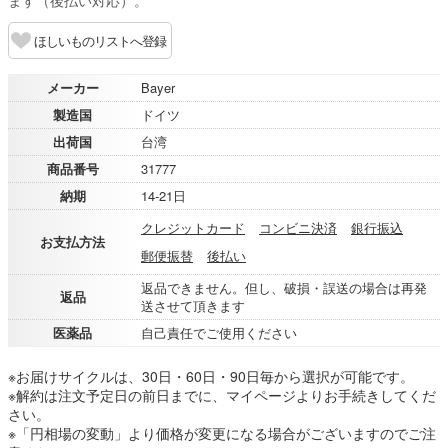
ます（後払い対応）。
ほしいものリストへ登録
メーカー
Bayer
製造国
ドイツ
出荷国
台湾
商品番号
31777
納期
14-21日
クレジットカード
コンビニ決済
銀行振込
お支払方法
郵便振替
後払い
返品できません。但し、破損・誤送の場合は再発
返品
送させて頂きます
医薬品
自己責任でご使用ください
※お届けサイクルは、30日・60日・90日毎から選択が可能です。
※解約は注文予定日の前日までに、マイページよりお手続きしてくだ
さい。
※「円相場の変動」より価格が変更になる場合がございますのでご注