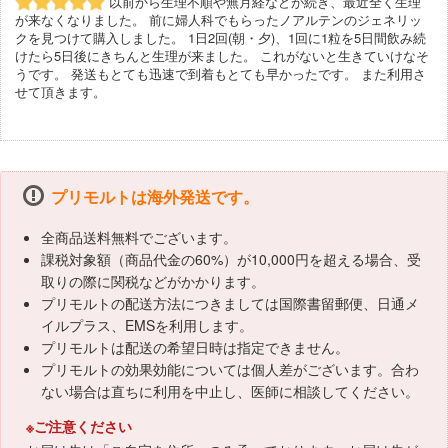
以前から生理不順や無月経などが続き、最近全く生理
が来なくなりました。 前に婦人科でもらったノアルテンのジェネリッ
クを見つけて購入しました。 1日2回(朝・夕)、1回に1粒を5日間飲み続
けたら5日後にきちんと生理が来ました。 これがないと生きていけなそ
うです。 発送もとても迅速で到着もとても早かったです。 また利用さ
せて頂きます。
プリモルトは海外発送です。
全商品送料無料でございます。
課税対象額（商品代金の60%）が10,000円を超える場合、受
取りの際に関税などがかかります。
プリモルトの配送方法につきましては国際書留郵便、日通メ
イルプラス、EMSを利用します。
プリモルトは配送の希望日時は指定できません。
プリモルトの効果効能については個人差がございます。合わ
ない場合は直ちに利用を中止し、医師に相談してください。
※ご注意ください