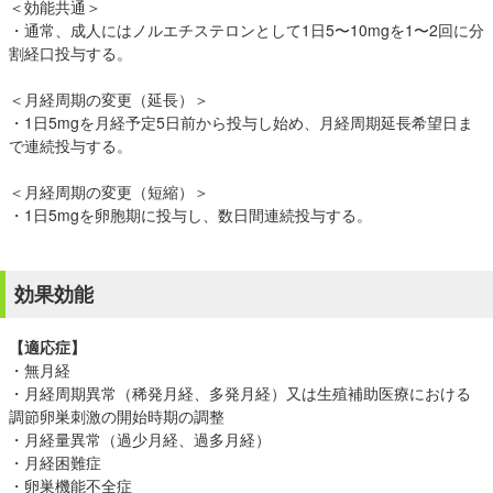
＜効能共通＞
・通常、成人にはノルエチステロンとして1日5〜10mgを1〜2回に分
割経口投与する。
＜月経周期の変更（延長）＞
・1日5mgを月経予定5日前から投与し始め、月経周期延長希望日ま
で連続投与する。
＜月経周期の変更（短縮）＞
・1日5mgを卵胞期に投与し、数日間連続投与する。
効果効能
【適応症】
・無月経
・月経周期異常（稀発月経、多発月経）又は生殖補助医療における
調節卵巣刺激の開始時期の調整
・月経量異常（過少月経、過多月経）
・月経困難症
・卵巣機能不全症