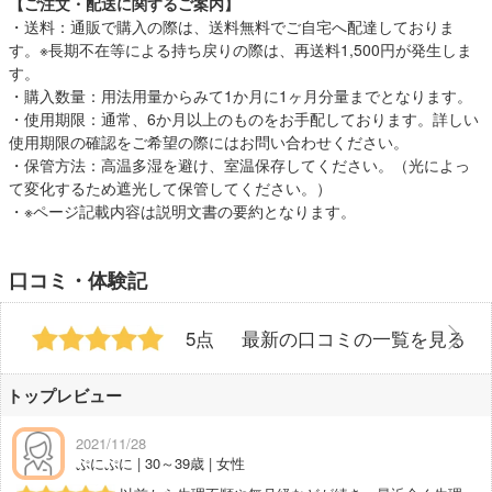
【ご注文・配送に関するご案内】
・送料：通販で購入の際は、送料無料でご自宅へ配達しておりま
す。※長期不在等による持ち戻りの際は、再送料1,500円が発生しま
す。
・購入数量：用法用量からみて1か月に1ヶ月分量までとなります。
・使用期限：通常、6か月以上のものをお手配しております。詳しい
使用期限の確認をご希望の際にはお問い合わせください。
・保管方法：高温多湿を避け、室温保存してください。（光によっ
て変化するため遮光して保管してください。）
・※ページ記載内容は説明文書の要約となります。
口コミ・体験記
5点
最新の口コミの一覧を見る
トップレビュー
2021/11/28
ぷにぷに | 30～39歳 | 女性