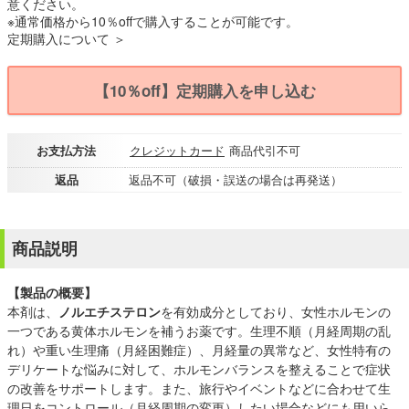
意ください。
※通常価格から10％offで購入することが可能です。
定期購入について ＞
【10％off】定期購入を申し込む
お支払方法
クレジットカード
商品代引不可
返品
返品不可（破損・誤送の場合は再発送）
商品説明
【製品の概要】
本剤は、
ノルエチステロン
を有効成分としており、女性ホルモンの
一つである黄体ホルモンを補うお薬です。生理不順（月経周期の乱
れ）や重い生理痛（月経困難症）、月経量の異常など、女性特有の
デリケートな悩みに対して、ホルモンバランスを整えることで症状
の改善をサポートします。また、旅行やイベントなどに合わせて生
理日をコントロール（月経周期の変更）したい場合などにも用いら