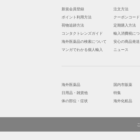
新規会員登録
注文方法
ポイント利用方法
クーポンコード
荷物追跡方法
定期購入方法
コンタクトレンズガイド
輸入消費税につ
海外医薬品の検索について
安心の商品発送
マンガでわかる個人輸入
ニュース
海外医薬品
国内市販薬
日用品・雑貨他
特集
体の部位・症状
海外化粧品