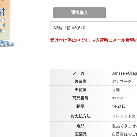
通常購入
63錠 1箱 ¥5,810
受け付け停止中です。※入荷時にメール希望
メーカー
Janssen-Cila
製造国
デンマーク
出荷国
香港
商品番号
31762
納期
14-21日
お支払方法
クレジットカ
返品
返品できませ
医薬品
自己責任でご