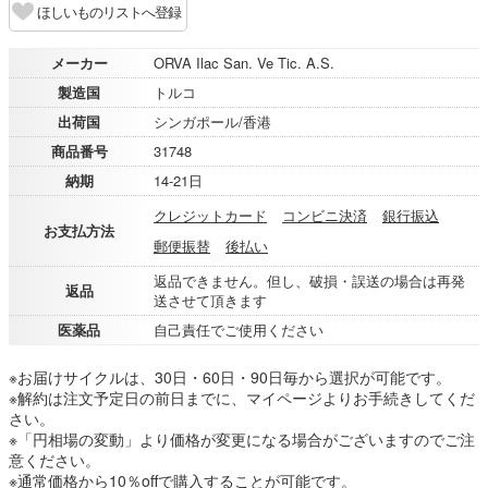
ほしいものリストへ登録
メーカー
ORVA Ilac San. Ve Tic. A.S.
製造国
トルコ
出荷国
シンガポール/香港
商品番号
31748
納期
14-21日
クレジットカード
コンビニ決済
銀行振込
お支払方法
郵便振替
後払い
返品できません。但し、破損・誤送の場合は再発
返品
送させて頂きます
医薬品
自己責任でご使用ください
※お届けサイクルは、30日・60日・90日毎から選択が可能です。
※解約は注文予定日の前日までに、マイページよりお手続きしてくだ
さい。
※「円相場の変動」より価格が変更になる場合がございますのでご注
意ください。
※通常価格から10％offで購入することが可能です。