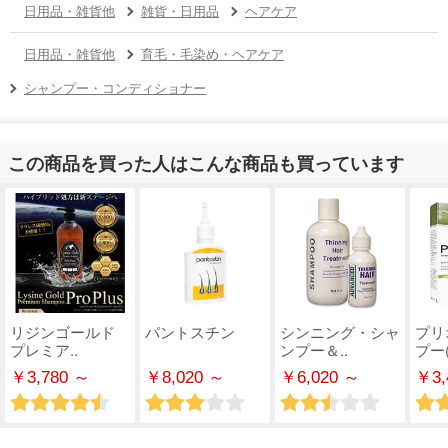
日用品・雑貨他
雑貨・日用品
ヘアケア
日用品・雑貨他
育毛・毛染め・ヘアケア
シャンプー・コンディショナー
この商品を買った人はこんな商品も買っています
リジンゴールド
パントスチン
シンニング・シャ
プリ
プレミア..
ンプー＆..
プー(
￥3,780 ～
￥8,020 ～
￥6,020 ～
￥3,