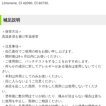
Limonene, CI 42090, CI 60730.
補足説明
＜保管方法＞
高温多湿を避け常温保管
＜注意事項＞
・自己責任でご使用の程をお願い申し上げます。
・開封後は6ヶ月以内にお使いください。
・ご使用前に、パッチテストをすることをおすすめします。
・何らかの成分に対してアレルギーがある場合は使用しないでくだ
さい。
・本剤は外用としてのみお使いください。
・目に入らないようご注意ください。
・炎症を起こした箇所、ケガをした箇所には使用しないでくださ
い。
・塗布後に数分間ほてりが続いたり、痛みが治まらない場合は直ち
に使用を中止し、医師にご相談ください。
・本品は、多量摂取により疾病が治癒したり、より健康が増進する