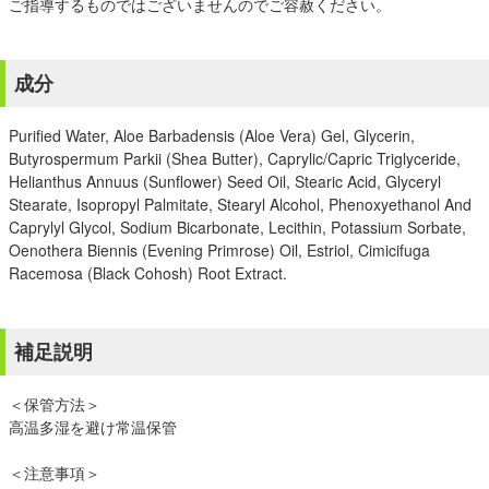
ご指導するものではございませんのでご容赦ください。
成分
Purified Water, Aloe Barbadensis (Aloe Vera) Gel, Glycerin,
Butyrospermum Parkii (Shea Butter), Caprylic/Capric Triglyceride,
Helianthus Annuus (Sunflower) Seed Oil, Stearic Acid, Glyceryl
Stearate, Isopropyl Palmitate, Stearyl Alcohol, Phenoxyethanol And
Caprylyl Glycol, Sodium Bicarbonate, Lecithin, Potassium Sorbate,
Oenothera Biennis (Evening Primrose) Oil, Estriol, Cimicifuga
Racemosa (Black Cohosh) Root Extract.
補足説明
＜保管方法＞
高温多湿を避け常温保管
＜注意事項＞