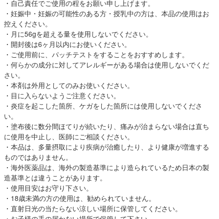
・自己責任でご使用の程をお願い申し上げます。
・妊娠中・妊娠の可能性のある方・授乳中の方は、本品の使用はお
控えください。
・月に56gを超える量を使用しないでください。
・開封後は6ヶ月以内にお使いください。
・ご使用前に、パッチテストをすることをおすすめします。
・何らかの成分に対してアレルギーがある場合は使用しないでくだ
さい。
・本剤は外用としてのみお使いください。
・目に入らないようご注意ください。
・炎症を起こした箇所、ケガをした箇所には使用しないでくださ
い。
・塗布後に数分間ほてりが続いたり、痛みが治まらない場合は直ち
に使用を中止し、医師にご相談ください。
・本品は、多量摂取により疾病が治癒したり、より健康が増進する
ものではありません。
・海外医薬品は、海外の製造基準により造られているため日本の製
造基準とは違うことがあります。
・使用目安はお守り下さい。
・18歳未満の方の使用は、勧められていません。
・直射日光の当たらない涼しい場所に保管してください。
・お子様の手の届かない場所で保管して下さい。