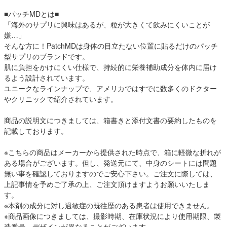
■パッチMDとは■
「海外のサプリに興味はあるが、粒が大きくて飲みにくいことが
嫌…」
そんな方に！PatchMDは身体の目立たない位置に貼るだけのパッチ
型サプリのブランドです。
肌に負担をかけにくい仕様で、持続的に栄養補助成分を体内に届け
るよう設計されています。
ユニークなラインナップで、アメリカではすでに数多くのドクター
やクリニックで紹介されています。
商品の説明文につきましては、箱書きと添付文書の要約したものを
記載しております。
※こちらの商品はメーカーから提供された時点で、箱に軽微な折れが
ある場合がございます。但し、発送元にて、中身のシートには問題
無い事を確認しておりますのでご安心下さい。ご注文に際しては、
上記事情を予めご了承の上、ご注文頂けますようお願いいたしま
す。
※本剤の成分に対し過敏症の既往歴のある患者は使用できません。
※商品画像につきましては、撮影時期、在庫状況により使用期限、製
造番号、デザインが異なることがございます。