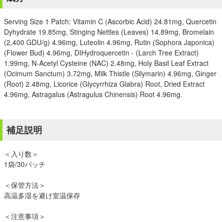
Serving Size 1 Patch: Vitamin C (Ascorbic Acid) 24.81mg, Quercetin
Dyhydrate 19.85mg, Stinging Nettles (Leaves) 14.89mg, Bromelain
(2,400 GDU/g) 4.96mg, Luteolin 4.96mg, Rutin (Sophora Japonica)
(Flower Bud) 4.96mg, DIHydroquercetin - (Larch Tree Extract)
1.99mg, N-Acetyl Cysteine (NAC) 2.48mg, Holy Basil Leaf Extract
(Ocimum Sanctum) 3.72mg, Milk Thistle (Silymarin) 4.96mg, Ginger
(Root) 2.48mg, Licorice (Glycyrrhiza Glabra) Root, Dried Extract
4.96mg, Astragalus (Astragulus Chinensis) Root 4.96mg.
補足説明
＜入り数＞
1袋/30パッチ
＜保管方法＞
高温多湿を避け室温保存
＜注意事項＞