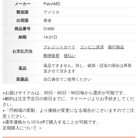
メーカー
PatchMD
製造国
アメリカ
出荷国
香港
商品番号
31695
納期
14-21日
クレジットカード
コンビニ決済
銀行振込
お支払方法
郵便振替
後払い
返品できません。但し、破損・誤送の場合は再発
返品
送させて頂きます
医薬品
自己責任でご使用ください
※お届けサイクルは、30日・60日・90日毎から選択が可能です。
※解約は注文予定日の前日までに、マイページよりお手続きしてくだ
さい。
※「円相場の変動」より価格が変更になる場合がございますのでご注
意ください。
※通常価格から10％offで購入することが可能です。
定期購入について ＞