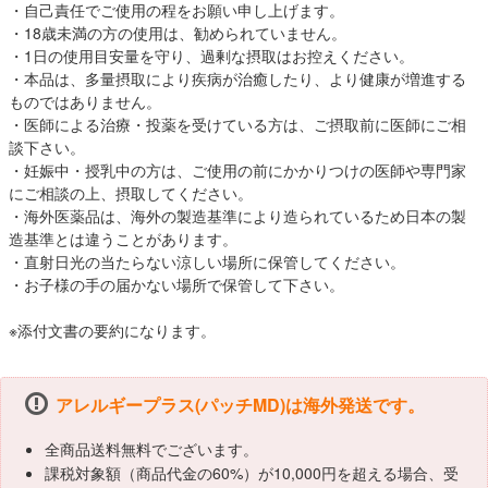
・自己責任でご使用の程をお願い申し上げます。
・18歳未満の方の使用は、勧められていません。
・1日の使用目安量を守り、過剰な摂取はお控えください。
・本品は、多量摂取により疾病が治癒したり、より健康が増進する
ものではありません。
・医師による治療・投薬を受けている方は、ご摂取前に医師にご相
談下さい。
・妊娠中・授乳中の方は、ご使用の前にかかりつけの医師や専門家
にご相談の上、摂取してください。
・海外医薬品は、海外の製造基準により造られているため日本の製
造基準とは違うことがあります。
・直射日光の当たらない涼しい場所に保管してください。
・お子様の手の届かない場所で保管して下さい。
※添付文書の要約になります。
アレルギープラス(パッチMD)は海外発送です。
全商品送料無料でございます。
課税対象額（商品代金の60%）が10,000円を超える場合、受