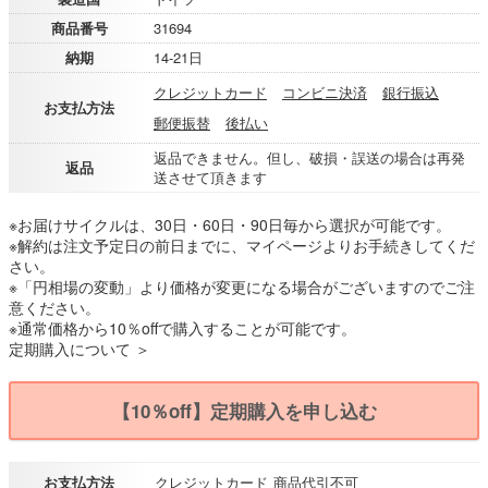
商品番号
31694
納期
14-21日
クレジットカード
コンビニ決済
銀行振込
お支払方法
郵便振替
後払い
返品できません。但し、破損・誤送の場合は再発
返品
送させて頂きます
※お届けサイクルは、30日・60日・90日毎から選択が可能です。
※解約は注文予定日の前日までに、マイページよりお手続きしてくだ
さい。
※「円相場の変動」より価格が変更になる場合がございますのでご注
意ください。
※通常価格から10％offで購入することが可能です。
定期購入について ＞
【10％off】定期購入を申し込む
お支払方法
クレジットカード
商品代引不可