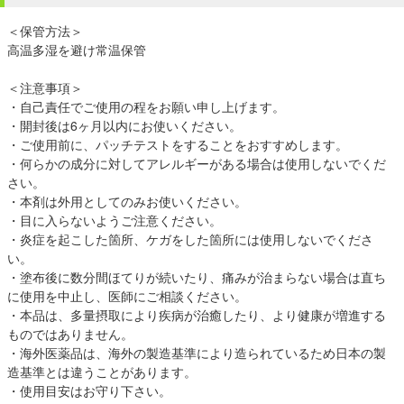
＜保管方法＞
高温多湿を避け常温保管
＜注意事項＞
・自己責任でご使用の程をお願い申し上げます。
・開封後は6ヶ月以内にお使いください。
・ご使用前に、パッチテストをすることをおすすめします。
・何らかの成分に対してアレルギーがある場合は使用しないでくだ
さい。
・本剤は外用としてのみお使いください。
・目に入らないようご注意ください。
・炎症を起こした箇所、ケガをした箇所には使用しないでくださ
い。
・塗布後に数分間ほてりが続いたり、痛みが治まらない場合は直ち
に使用を中止し、医師にご相談ください。
・本品は、多量摂取により疾病が治癒したり、より健康が増進する
ものではありません。
・海外医薬品は、海外の製造基準により造られているため日本の製
造基準とは違うことがあります。
・使用目安はお守り下さい。