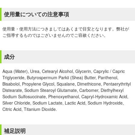
使用量についての注意事項
使用量・使用方法につきましてはあくまで目安となります。弊社が
ご指導するものではございませんのでご容赦ください。
成分
Aqua (Water), Urea, Cetearyl Alcohol, Glycerin, Caprylic / Capric
Triglyceride, Butyrospermum Parkii (Shea) Butter, Panthenol,
Bisabolol, Propylene Glycol, Squalane, Dimethicone, Pentaerythrityl
Distearate, Sodium Stearoyl Glutamate, Carbomer, Diethylhexyl
Sodium Sulfosuccinate, Phenoxyethanol, Capryl-Hydroxamic Acid,
Silver Chloride, Sodium Lactate, Lactic Acid, Sodium Hydroxide,
Citric Acid, Titanium Dioxide.
補足説明