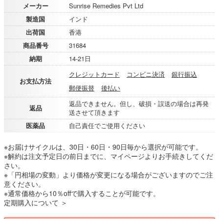
メーカー
Sunrise Remedies Pvt Ltd
製造国
インド
出荷国
香港
商品番号
31684
納期
14-21日
クレジットカード
コンビニ決済
銀行振込
お支払方法
郵便振替
後払い
返品できません。但し、破損・誤送の場合は再発
返品
送させて頂きます
医薬品
自己責任でご使用ください
※お届けサイクルは、30日・60日・90日毎から選択が可能です。
※解約は注文予定日の前日までに、マイページよりお手続きしてくだ
さい。
※「円相場の変動」より価格が変更になる場合がございますのでご注
意ください。
※通常価格から10％offで購入することが可能です。
定期購入について ＞