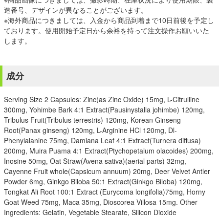
造番号、デザインが異なることがございます。
※海外商品につきましては、入金から商品到着まで10日前後を予定し
ております。使用開始予定日から余裕を持って注文操作お願いいた
します。
成分
Serving Size 2 Capsules: Zinc(as Zinc Oxide) 15mg, L-Citrulline
300mg, Yohimbe Bark 4:1 Extract(Pausinystalia johimbe) 120mg,
Tribulus Fruit(Tribulus terrestris) 120mg, Korean Ginseng
Root(Panax ginseng) 120mg, L-Arginine HCl 120mg, Dl-
Phenylalanine 75mg, Damiana Leaf 4:1 Extract(Turnera diffusa)
200mg, Muira Puama 4:1 Extract(Ptychopetalum olacoides) 200mg,
Inosine 50mg, Oat Straw(Avena sativa)(aerial parts) 32mg,
Cayenne Fruit whole(Capsicum annuum) 20mg, Deer Velvet Antler
Powder 6mg, Ginkgo Biloba 50:1 Extract(Ginkgo Biloba) 120mg,
Tongkat Ali Root 100:1 Extract (Eurycoma longifolia)75mg, Horny
Goat Weed 75mg, Maca 35mg, Dioscorea Villosa 15mg. Other
Ingredients: Gelatin, Vegetable Stearate, Silicon Dioxide