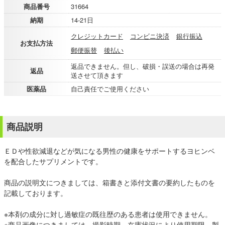
商品番号
31664
納期
14-21日
クレジットカード
コンビニ決済
銀行振込
お支払方法
郵便振替
後払い
返品できません。但し、破損・誤送の場合は再発
返品
送させて頂きます
医薬品
自己責任でご使用ください
商品説明
ＥＤや性欲減退などが気になる男性の健康をサポートするヨヒンベ
を配合したサプリメントです。
商品の説明文につきましては、箱書きと添付文書の要約したものを
記載しております。
※本剤の成分に対し過敏症の既往歴のある患者は使用できません。
※商品画像につきましては、撮影時期、在庫状況により使用期限、製