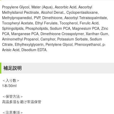
Propylene Glycol, Water (Aqua), Ascorbic Acid, Ascorbyl
Methylsilanol Pectinate, Alcohol Denat., Cyclopentasiloxane,
Methylpropanediol, PVP, Dimethicone, Ascorbyl Tetraisopalmitate,
Tocopheryl Acetate, Ethyl Ferulate, Tocopherol, Ferulic Acid,
Sphingolipids, Phospholipids, Sodium PCA, Magnesium PCA, Zinc
PCA, Manganese PCA, Dimethicone Crosspolymer, Xanthan Gum,
Aminomethyl Propanol, Camphor, Potassium Sorbate, Sodium
Citrate, Ethylhexylglycerin, Pentylene Glycol, Phenoxyethanol, p-
Anisic Acid, Disodium EDTA.
補足説明
＜入り数＞
1本/30ml
＜保管方法＞
高温多湿を避け常温保管
＜注意事項＞