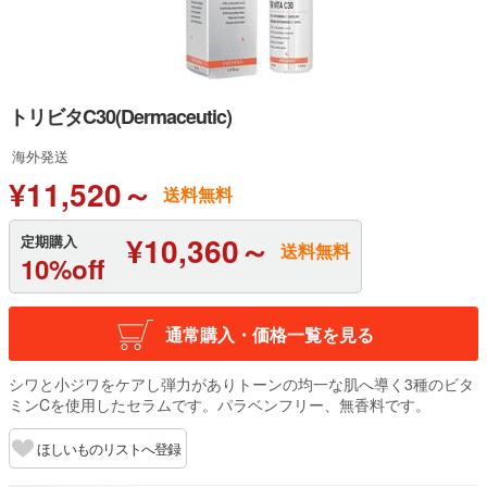
トリビタC30(Dermaceutic)
海外発送
¥11,520～
送料無料
¥10,360～
定期購入
送料無料
10%off
通常購入・価格一覧を見る
シワと小ジワをケアし弾力がありトーンの均一な肌へ導く3種のビタ
ミンCを使用したセラムです。パラベンフリー、無香料です。
ほしいものリストへ登録