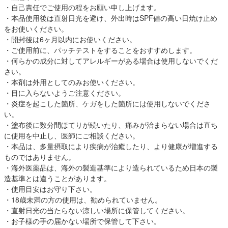
・自己責任でご使用の程をお願い申し上げます。
・本品使用後は直射日光を避け、外出時はSPF値の高い日焼け止め
をお使いください。
・開封後は6ヶ月以内にお使いください。
・ご使用前に、パッチテストをすることをおすすめします。
・何らかの成分に対してアレルギーがある場合は使用しないでくだ
さい。
・本剤は外用としてのみお使いください。
・目に入らないようご注意ください。
・炎症を起こした箇所、ケガをした箇所には使用しないでくださ
い。
・塗布後に数分間ほてりが続いたり、痛みが治まらない場合は直ち
に使用を中止し、医師にご相談ください。
・本品は、多量摂取により疾病が治癒したり、より健康が増進する
ものではありません。
・海外医薬品は、海外の製造基準により造られているため日本の製
造基準とは違うことがあります。
・使用目安はお守り下さい。
・18歳未満の方の使用は、勧められていません。
・直射日光の当たらない涼しい場所に保管してください。
・お子様の手の届かない場所で保管して下さい。