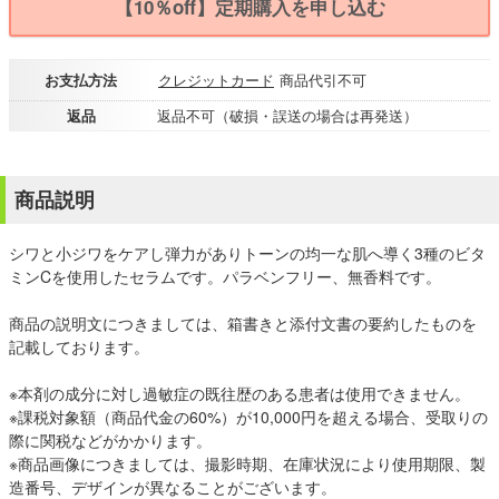
【10％off】定期購入を申し込む
お支払方法
クレジットカード
商品代引不可
返品
返品不可（破損・誤送の場合は再発送）
商品説明
シワと小ジワをケアし弾力がありトーンの均一な肌へ導く3種のビタ
ミンCを使用したセラムです。パラベンフリー、無香料です。
商品の説明文につきましては、箱書きと添付文書の要約したものを
記載しております。
※本剤の成分に対し過敏症の既往歴のある患者は使用できません。
※課税対象額（商品代金の60%）が10,000円を超える場合、受取りの
際に関税などがかかります。
※商品画像につきましては、撮影時期、在庫状況により使用期限、製
造番号、デザインが異なることがございます。