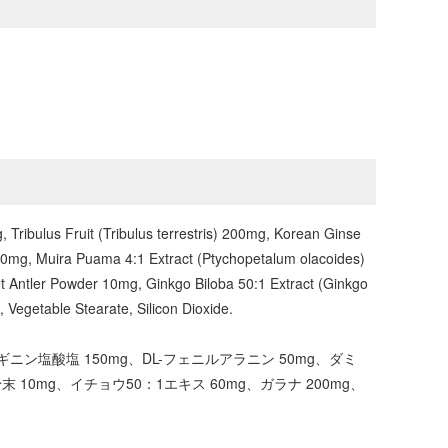
 Tribulus Fruit (Tribulus terrestris) 200mg, Korean Ginse
00mg, Muira Puama 4:1 Extract (Ptychopetalum olacoides)
 Antler Powder 10mg, Ginkgo Biloba 50:1 Extract (Ginkgo
Vegetable Stearate, Silicon Dioxide.
ギニン塩酸塩 150mg、DL-フェニルアラニン 50mg、ダミ
 10mg、イチョウ50：1エキス 60mg、ガラナ 200mg、