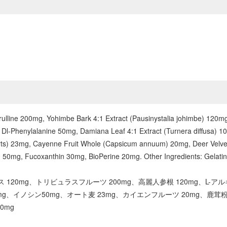
rulline 200mg, Yohimbe Bark 4:1 Extract (Pausinystalia johimbe) 120mg,
l-Phenylalanine 50mg, Damiana Leaf 4:1 Extract (Turnera diffusa) 1
arts) 23mg, Cayenne Fruit Whole (Capsicum annuum) 20mg, Deer Velvet
 50mg, Fucoxanthin 30mg, BioPerine 20mg. Other Ingredients: Gelatin, 
ス 120mg、トリビュラスフルーツ 200mg、高麗人参根 120mg、L-アル
mg、イノシン50mg、オート麦 23mg、カイエンフルーツ 20mg、鹿茸粉末
0mg