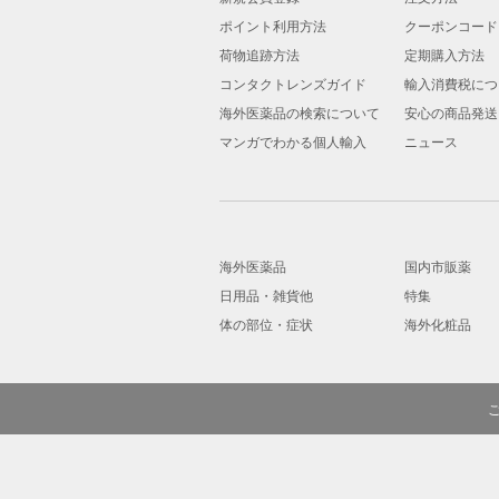
ポイント利用方法
クーポンコード
荷物追跡方法
定期購入方法
コンタクトレンズガイド
輸入消費税につ
海外医薬品の検索について
安心の商品発送
マンガでわかる個人輸入
ニュース
海外医薬品
国内市販薬
日用品・雑貨他
特集
体の部位・症状
海外化粧品