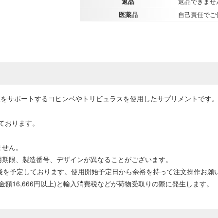
返品
返品できませ
医薬品
自己責任でご
性の健康をサポートするヨヒンベやトリビュラスを使用したサプリメントです
ております。
ません。
用期限、製造番号、デザインが異なることがございます。
前後を予定しております。使用開始予定日から余裕を持って注文操作お願
計金額16,666円以上)と輸入消費税などが荷物受取りの際に発生します。