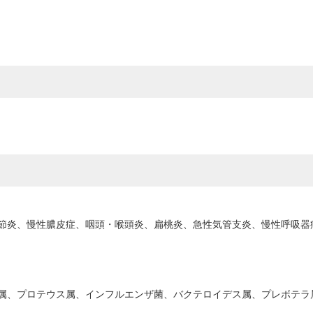
節炎、慢性膿皮症、咽頭・喉頭炎、扁桃炎、急性気管支炎、慢性呼吸器
属、プロテウス属、インフルエンザ菌、バクテロイデス属、プレボテラ