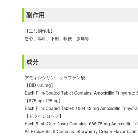
副作用
【主な副作用】
悪心、嘔吐、下痢、軟便、腹痛等
成分
アモキシシリン、クラブラン酸
【BID 625mg】
Each Film-Coated Tablet Contains: Amoxicillin Trihydrate
【875mg+125mg】
Each Film-Coated Tablet: 1004.43 mg Amoxicillin Trihydra
【ドライシロップ】
Each 5 ml (One Dose) Contains: 688.75 mg Amoxicillin Tri
As Excipients, It Contains: Strawberry Cream Flavor (Con