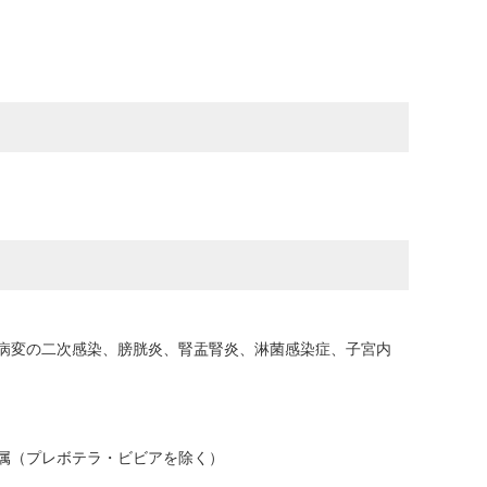
病変の二次感染、膀胱炎、腎盂腎炎、淋菌感染症、子宮内
属（プレボテラ・ビビアを除く）