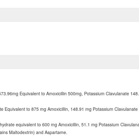
 573.96mg Equivalent to Amoxicillin 500mg, Potassium Clavulanate 148
te Equivalent to 875 mg Amoxicillin, 148.91 mg Potassium Clavulanate 
hydrate equivalent to 600 mg Amoxicillin, 51.1 mg Potassium Clavulana
tains Maltodextrin) and Aspartame.