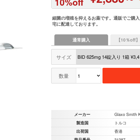
10%off
細菌の増殖を抑えるお薬です。通販でご購入
宅に配達しております。
通常購入
【10％of
サイズ
数量
メーカー
Glaxo Smith K
製造国
トルコ
出荷国
香港
商品番号
31387