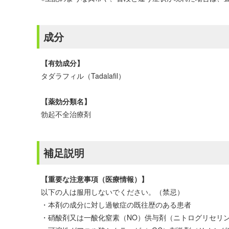
成分
【有効成分】
タダラフィル（Tadalafil）
【薬効分類名】
勃起不全治療剤
補足説明
【重要な注意事項（医療情報）】
以下の人は服用しないでください。（禁忌）
・本剤の成分に対し過敏症の既往歴のある患者
・硝酸剤又は一酸化窒素（NO）供与剤（ニトログリセリ