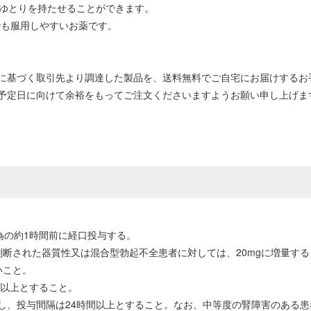
にゆとりを持たせることができます。
でも服用しやすいお薬です。
に基づく取引先より調達した製品を、送料無料でご自宅にお届けするお
予定日に向けて余裕をもってご注文くださいますようお願い申し上げま
為の約1時間前に経口投与する。
判断された器質性又は混合型勃起不全患者に対しては、20mgに増量す
いこと。
間以上とすること。
し、投与間隔は24時間以上とすること。なお、中等度の腎障害のある患者