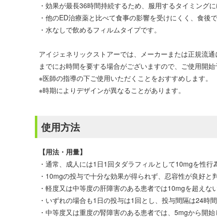
・効果が最長36時間持続するため、服用するタイミング
・他のED治療薬と比べて食事の影響を受けにくく、食後
・水なしで飲めるフィルムタイプです。
アイジェネリックストアーでは、メーカーまたは正規流通
までにお時間を要する場合がございますので、ご使用開始
※医師の指導の下ご使用いただくことをおすすめします。
※時期によりデザインが異なることがあります。
使用方法
【用法・用量】
・通常、成人には1日1回タダラフィルとして10mgを性行
・10mgの投与で十分な効果が得られず、忍容性が良好と
・軽度又は中等度の肝障害のある患者では10mgを超えな
・いずれの場合も1日の投与は1回とし、投与間隔は24時
・中等度又は重度の腎障害のある患者では、5mgから開始