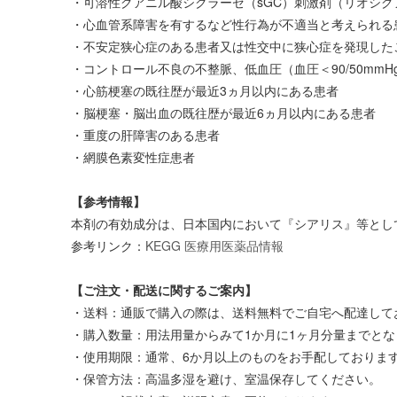
・可溶性グアニル酸シクラーゼ（sGC）刺激剤（リオシグ
・心血管系障害を有するなど性行為が不適当と考えられる
・不安定狭心症のある患者又は性交中に狭心症を発現した
・コントロール不良の不整脈、低血圧（血圧＜90/50mmH
・心筋梗塞の既往歴が最近3ヵ月以内にある患者
・脳梗塞・脳出血の既往歴が最近6ヵ月以内にある患者
・重度の肝障害のある患者
・網膜色素変性症患者
【参考情報】
本剤の有効成分は、日本国内において『シアリス』等とし
参考リンク：
KEGG 医療用医薬品情報
【ご注文・配送に関するご案内】
・送料：通販で購入の際は、送料無料でご自宅へ配達してお
・購入数量：用法用量からみて1か月に1ヶ月分量までとな
・使用期限：通常、6か月以上のものをお手配しておりま
・保管方法：高温多湿を避け、室温保存してください。