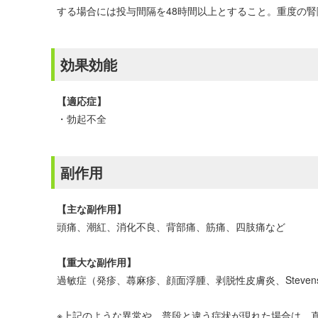
する場合には投与間隔を48時間以上とすること。重度の腎
効果効能
【適応症】
・勃起不全
副作用
【主な副作用】
頭痛、潮紅、消化不良、背部痛、筋痛、四肢痛など
【重大な副作用】
過敏症（発疹、蕁麻疹、顔面浮腫、剥脱性皮膚炎、Stevens-
※上記のような異常や、普段と違う症状が現れた場合は、