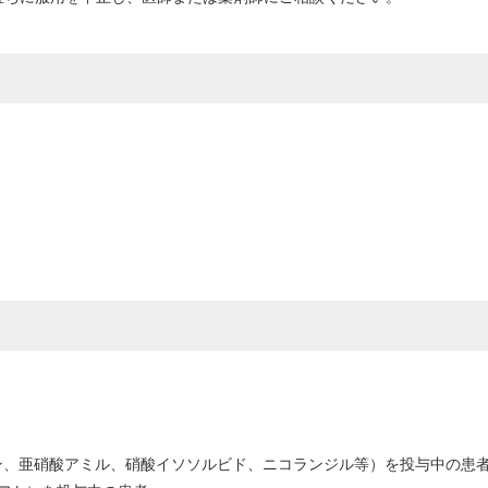
ン、亜硝酸アミル、硝酸イソソルビド、ニコランジル等）を投与中の患