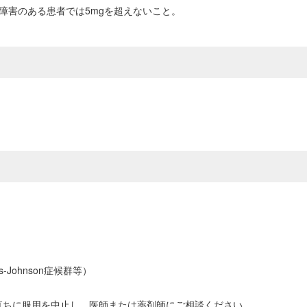
障害のある患者では5mgを超えないこと。
Johnson症候群等）
直ちに服用を中止し、医師または薬剤師にご相談ください。