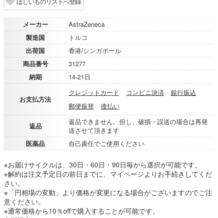
ほしいものリストへ登録
メーカー
AstraZeneca
製造国
トルコ
出荷国
香港/シンガポール
商品番号
31277
納期
14-21日
クレジットカード
コンビニ決済
銀行振込
お支払方法
郵便振替
後払い
返品できません。但し、破損・誤送の場合は再発
返品
送させて頂きます
医薬品
自己責任でご使用ください
※お届けサイクルは、30日・60日・90日毎から選択が可能です。
※解約は注文予定日の前日までに、マイページよりお手続きしてくだ
さい。
※「円相場の変動」より価格が変更になる場合がございますのでご注
意ください。
※通常価格から10％offで購入することが可能です。