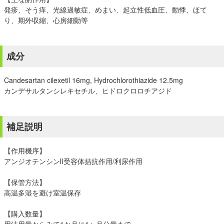
発疹、そう痒、光線過敏症、めまい、起立性低血圧、動悸、ほて
り、期外収縮、心房細動等
成分
Candesartan cilexetil 16mg, Hydrochlorothiazide 12.5mg
カンデサルタンシレキセチル、ヒドロクロロチアジド
補足説明
【作用機序】
アンジオテンシンⅡ受容体拮抗作用/利尿作用
【保管方法】
高温多湿を避け室温保存
【購入数量】