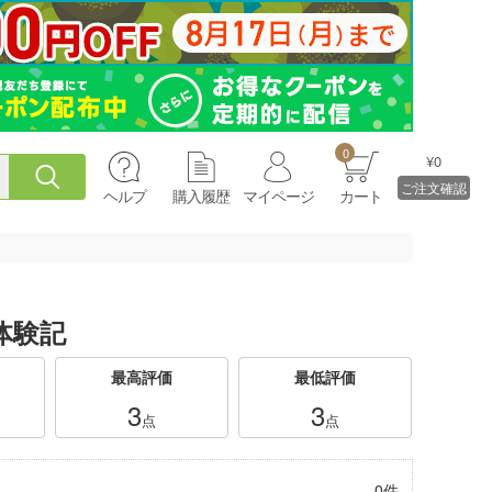
0
¥0
ご注文確認
ヘルプ
購入履歴
マイページ
カート
体験記
最高評価
最低評価
3
3
点
点
0件