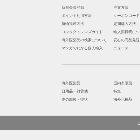
新規会員登録
注文方法
ポイント利用方法
クーポンコード
荷物追跡方法
定期購入方法
コンタクトレンズガイド
輸入消費税につ
海外医薬品の検索について
安心の商品発送
マンガでわかる個人輸入
ニュース
海外医薬品
国内市販薬
日用品・雑貨他
特集
体の部位・症状
海外化粧品