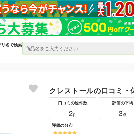
プリ名で検索
クレストールの口コミ・
口コミの総件数
評価の平均
2
3
件
点
評価の分布