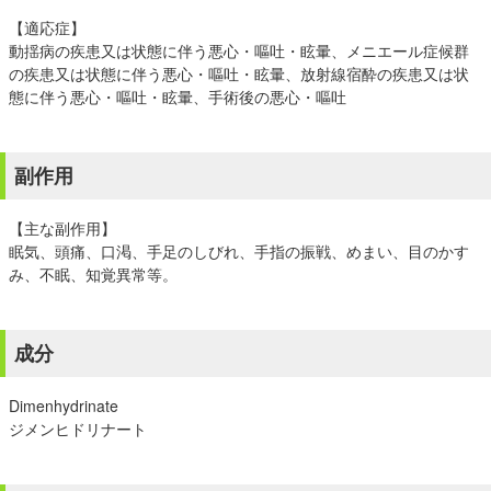
【適応症】
動揺病の疾患又は状態に伴う悪心・嘔吐・眩暈、メニエール症候群
の疾患又は状態に伴う悪心・嘔吐・眩暈、放射線宿酔の疾患又は状
態に伴う悪心・嘔吐・眩暈、手術後の悪心・嘔吐
副作用
【主な副作用】
眠気、頭痛、口渇、手足のしびれ、手指の振戦、めまい、目のかす
み、不眠、知覚異常等。
成分
Dimenhydrinate
ジメンヒドリナート