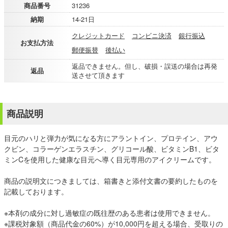
商品番号
31236
納期
14-21日
クレジットカード
コンビニ決済
銀行振込
お支払方法
郵便振替
後払い
返品できません。但し、破損・誤送の場合は再発
返品
送させて頂きます
商品説明
目元のハリと弾力が気になる方にアラントイン、プロテイン、アウ
クビン、コラーゲンエラスチン、グリコール酸、ビタミンB1、ビタ
ミンCを使用した健康な目元へ導く目元専用のアイクリームです。
商品の説明文につきましては、箱書きと添付文書の要約したものを
記載しております。
※本剤の成分に対し過敏症の既往歴のある患者は使用できません。
※課税対象額（商品代金の60%）が10,000円を超える場合、受取りの