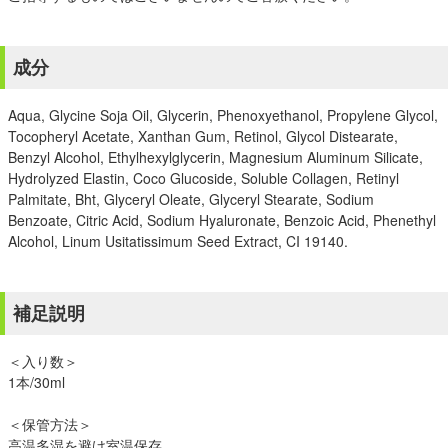
成分
Aqua, Glycine Soja Oil, Glycerin, Phenoxyethanol, Propylene Glycol,
Tocopheryl Acetate, Xanthan Gum, Retinol, Glycol Distearate,
Benzyl Alcohol, Ethylhexylglycerin, Magnesium Aluminum Silicate,
Hydrolyzed Elastin, Coco Glucoside, Soluble Collagen, Retinyl
Palmitate, Bht, Glyceryl Oleate, Glyceryl Stearate, Sodium
Benzoate, Citric Acid, Sodium Hyaluronate, Benzoic Acid, Phenethyl
Alcohol, Linum Usitatissimum Seed Extract, CI 19140.
補足説明
＜入り数＞
1本/30ml
＜保管方法＞
高温多湿を避け室温保存