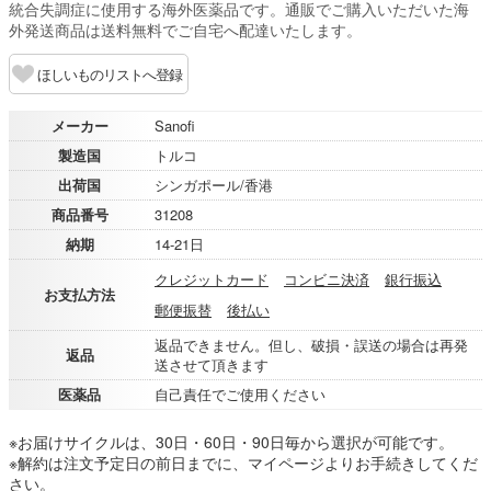
統合失調症に使用する海外医薬品です。通販でご購入いただいた海
外発送商品は送料無料でご自宅へ配達いたします。
ほしいものリストへ登録
メーカー
Sanofi
製造国
トルコ
出荷国
シンガポール/香港
商品番号
31208
納期
14-21日
クレジットカード
コンビニ決済
銀行振込
お支払方法
郵便振替
後払い
返品できません。但し、破損・誤送の場合は再発
返品
送させて頂きます
医薬品
自己責任でご使用ください
※お届けサイクルは、30日・60日・90日毎から選択が可能です。
※解約は注文予定日の前日までに、マイページよりお手続きしてくだ
さい。