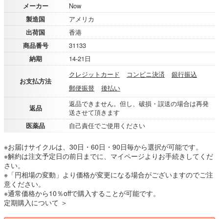
メーカー
Now
製造国
アメリカ
出荷国
香港
商品番号
31133
納期
14-21日
クレジットカード
コンビニ決済
銀行振込
お支払方法
郵便振替
後払い
返品できません。但し、破損・誤送の場合は再発
返品
送させて頂きます
医薬品
自己責任でご使用ください
※お届けサイクルは、30日・60日・90日毎から選択が可能です。
※解約は注文予定日の前日までに、マイページよりお手続きしてくだ
さい。
※「円相場の変動」より価格が変更になる場合がございますのでご注
意ください。
※通常価格から10％offで購入することが可能です。
定期購入について ＞