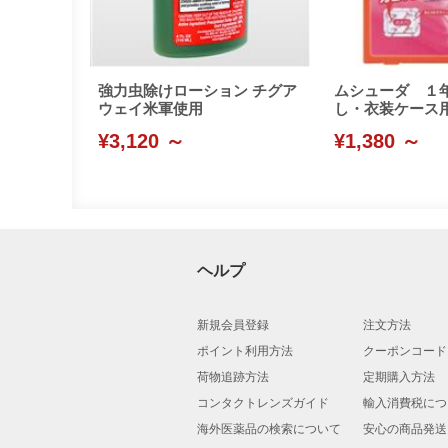
強力虫除けローション チグア
ムシューダ １
ウェイ米軍使用
し・衣装ケース用
¥3,120 ～
¥1,380 ～
ヘルプ
新規会員登録
注文方法
ポイント利用方法
クーポンコード
荷物追跡方法
定期購入方法
コンタクトレンズガイド
輸入消費税につ
海外医薬品の検索について
安心の商品発送