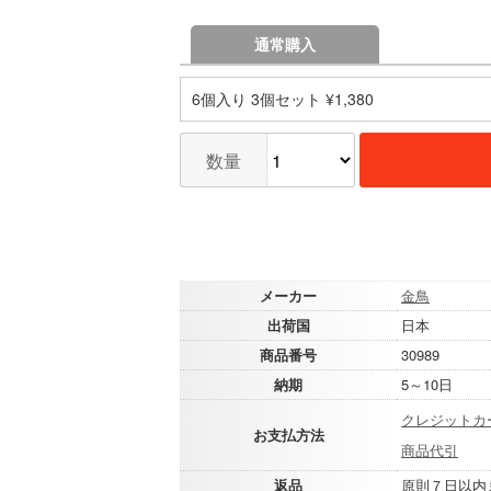
通常購入
6個入り 3個セット ¥1,380
数量
メーカー
金鳥
出荷国
日本
商品番号
30989
納期
5～10日
クレジットカ
お支払方法
商品代引
返品
原則７日以内