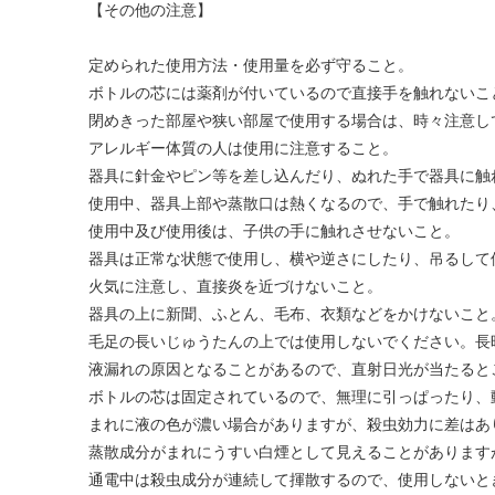
【その他の注意】
定められた使用方法・使用量を必ず守ること。
ボトルの芯には薬剤が付いているので直接手を触れないこ
閉めきった部屋や狭い部屋で使用する場合は、時々注意し
アレルギー体質の人は使用に注意すること。
器具に針金やピン等を差し込んだり、ぬれた手で器具に触
使用中、器具上部や蒸散口は熱くなるので、手で触れたり
使用中及び使用後は、子供の手に触れさせないこと。
器具は正常な状態で使用し、横や逆さにしたり、吊るして
火気に注意し、直接炎を近づけないこと。
器具の上に新聞、ふとん、毛布、衣類などをかけないこと
毛足の長いじゅうたんの上では使用しないでください。長
液漏れの原因となることがあるので、直射日光が当たると
ボトルの芯は固定されているので、無理に引っぱったり、
まれに液の色が濃い場合がありますが、殺虫効力に差はあ
蒸散成分がまれにうすい白煙として見えることがあります
通電中は殺虫成分が連続して揮散するので、使用しないと