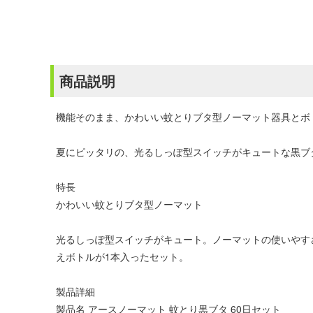
商品説明
機能そのまま、かわいい蚊とりブタ型ノーマット器具とボ
夏にピッタリの、光るしっぽ型スイッチがキュートな黒ブ
特長
かわいい蚊とりブタ型ノーマット
光るしっぽ型スイッチがキュート。ノーマットの使いやすさ
えボトルが1本入ったセット。
製品詳細
製品名 アースノーマット 蚊とり黒ブタ 60日セット