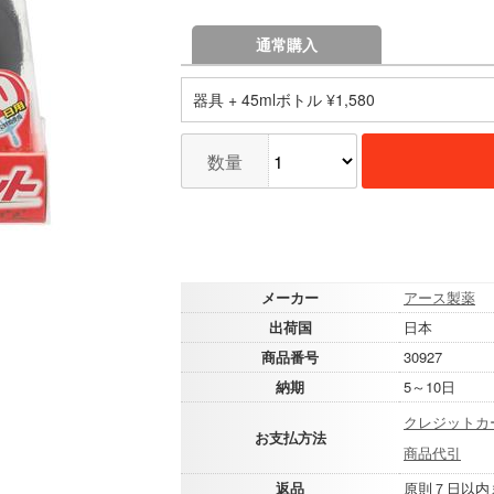
通常購入
器具 + 45mlボトル ¥1,580
数量
メーカー
アース製薬
出荷国
日本
商品番号
30927
納期
5～10日
クレジットカ
お支払方法
商品代引
返品
原則７日以内