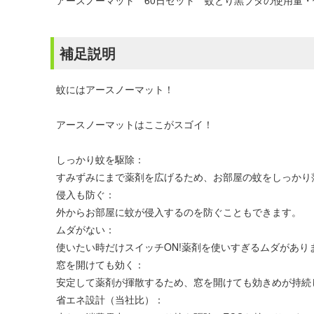
アースノーマット 60日セット 蚊とり黒ブタの使用量
補足説明
蚊にはアースノーマット！
アースノーマットはここがスゴイ！
しっかり蚊を駆除：
すみずみにまで薬剤を広げるため、お部屋の蚊をしっかり
侵入も防ぐ：
外からお部屋に蚊が侵入するのを防ぐこともできます。
ムダがない：
使いたい時だけスイッチON!薬剤を使いすぎるムダがあり
窓を開けても効く：
安定して薬剤が揮散するため、窓を開けても効きめが持続
省エネ設計（当社比）：