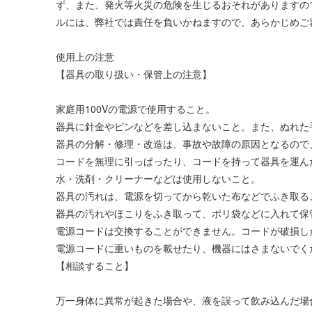
ず、また、発火等火災の危険を生じるおそれがありますの
ルには、弊社では責任を負いかねますので、あらかじめご
使用上の注意
【器具の取り扱い・保管上の注意】
家庭用100Vの電源で使用すること。
器具に針金やピンなどを差し込まないこと。また、ぬれた
器具の分解・修理・改造は、事故や故障の原因となるので
コードを無理に引っぱったり、コードを持って器具を運ん
水・洗剤・クリーナーなどは使用しないこと。
器具の汚れは、電源を切ってから乾いた布などでふき取る
器具の汚れやほこりをふき取って、ポリ袋などに入れて保
電源コードは交換することができません。コードが破損し
電源コードに重いものを載せたり、機器にはさまないでく
【相談すること】
万一身体に異常が起きた場合や、液を誤って飲み込んだ場